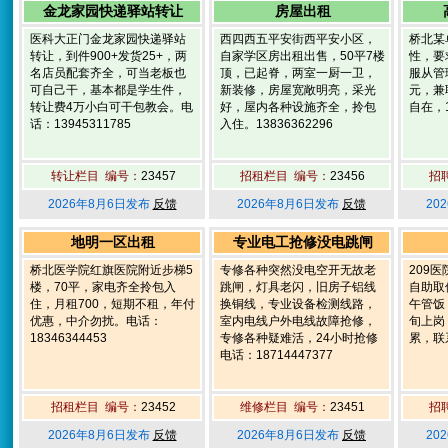
金龙家园快递驿站转让
房屋出租
医科大正门金龙家园快递驿站
西四西五平安街西平安小区，
桥北某
转让，到件900+发货25+，两
自家学区房出租出售，50平7楼
性，要
名店员配套齐全，可当老板也
顶，已起脊，两室一厨一卫，
服从管
可自己干，基本都是学生件，
新装修，房屋宽敞明亮，采光
元，兼
转让费4万小白可干包教会。电
好，屋内各种设施齐全，拎包
自在，1
话：13945311785
入住。13836362296
转让栏目 编号：
23457
招租栏目 编号：
23456
招
2026年8月6日发布
反馈
2026年8月6日发布
反馈
20
地明一区出租
专业电工抢修没电跳闸
桥北医学院红旗医院附近步梯5
专修各种突然没电空开无故老
209
楼，70平，家电齐全拎包入
跳闸，灯具老闪，旧房子铝线
自助取
住，月租700，短期不租，年付
换铜线，专业设备检测线路，
午管饭
优惠，中介勿扰。电话：
室内电线户外电线故障抢修，
旬上岗
18346344453
专修各种疑难活，24小时抢修
累，联系
电话：18714447377
招租栏目 编号：
23452
维修栏目 编号：
23451
招
2026年8月6日发布
反馈
2026年8月6日发布
反馈
20