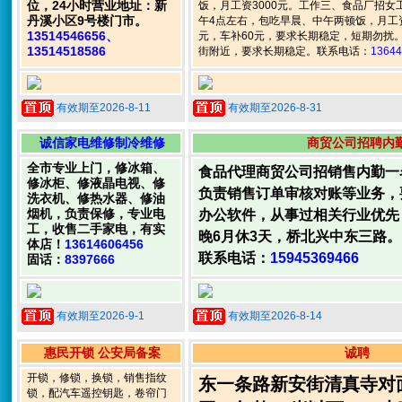
位，24小时营业地址：新
饭，月工资3000元。工作三、食品厂招女
丹溪小区9号楼门市。
午4点左右，包吃早晨、中午两顿饭，月工资3
13514546656、
元，车补60元，要求长期稳定，短期勿扰
13514518586
街附近，要求长期稳定。联系电话：
13644
有效期至2026-8-11
有效期至2026-8-31
诚信家电维修制冷维修
商贸公司招聘内
全市专业上门，修冰箱、
食品代理商贸公司招销售内勤一
修冰柜、修液晶电视、修
负责销售订单审核对账等业务，
洗衣机、修热水器、修油
烟机，负责保修，专业电
办公软件，从事过相关行业优先
工，收售二手家电，有实
晚6月休3天，桥北兴中东三路。
体店！
13614606456
联系电话：
15945369466
固话：
8397666
有效期至2026-9-1
有效期至2026-8-14
惠民开锁 公安局备案
诚聘
开锁，修锁，换锁，销售指纹
东一条路新安街清真寺对
锁，配汽车遥控钥匙，卷帘门