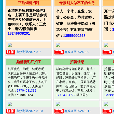
正浩饲料招聘
专接别人做不了的业务
正浩饲料招聘业务经理2
东一
个人，个体，企业，农
名，主要工作是拜访乡镇
路之
贷，公积金，垫付过桥，
养殖户及经销商开发。月
门市
省税，各种案件协助（黑
薪8000+。联系人：王女
士，电话/微信同步：
话：
花不接）有困难致电/微
18246638291
信：
13555000258
有效期至2026-8-7
有效期至2026-8-9
鼎盛睫毛厂招工
招聘信息
拍摄
机压睫毛、和毛、切毛卷毛、
诚聘会玩传奇的兄弟一起搞！
照视
摸胶上台多种工位选择，兼职
包吃包住，伙食好、住宿干净
结，长
全职均可，手把手教你当天就
舒服，环境舒心不折腾。也可
时，
会，成手可居家工作，人均工
在家玩，可兼职。只要你熟悉
尽量
资1500-3000元，无押金！
传奇、会玩懂玩，能长期稳定
不要
电话：
17704531332
干，待遇从优，事儿少钱多！
1328
微信：505063123
17713334772
微信同步
有效期至2026-8-10
有效期至2026-8-11