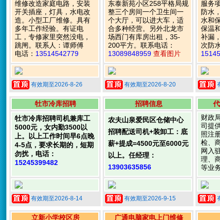
维修改造家庭电路，安装
东泰新苑小区258平格局规
服务
开关插座，灯具，水电改
整三个房间一个卫生间一
防水
造。小型工厂维修。具有
个大厅，可以进大车，适
水和
多年工作经验。有证电
合多种经营。另外北龙市
保温
工，专修家里突然没电，
场西门有库房出租，35-
补漏
跳闸。联系人：谭师傅
200平方。联系电话：
次防
电话：
13514542779
13089848959
查看图片
1514
有效期至2026-8-26
有效期至2026-8-20
牡市冷库招聘
招聘信息
代
财政
牡市冷库招聘司机兼库工
农夫山泉爱民区仓储中心
司提
5000元，女内勤3500以
招聘配送司机+装卸工：底
照注
上。以上工作时间早6点晚
检、
薪+提成=4500元至6000元
4-5点，要求长期的，短期
网入
勿扰，电话：
以上。任经理：
理、
15245399482
13903635856
等业
有效期至2026-8-14
有效期至2026-9-15
立新小学校区房
广通电脑家电上门维修