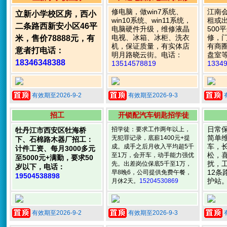
修电脑，做win7系统、
江南
立新小学校区房，西小
win10系统、win11系统，
租或
二条路西新安小区46平
电脑硬件升级，维修液晶
500
电视、冰箱、冰柜、洗衣
修，
米，售价78888元，有
机，保证质量，有实体店
有商
意者打电话：
明月路晓云街。电话：
盘室
18346348388
13514578819
1334
有效期至2026-9-2
有效期至2026-9-3
招工
开锁配汽车钥匙招学徒
日常
招学徒：要求工作两年以上，
牡丹江市西安区牡海桥
简单
无犯罪记录，底薪1400元+提
下、石棉路木器厂招工：
车，
成。成手之后月收入平均超5千
计件工资、每月3000多元
松，
至1万，会开车，动手能力强优
至5000元+满勤，要求50
扰，
先。出差岗位保底5千至1万，
岁以下，电话：
12条
早8晚6，公司提供免费午餐，
19504538898
护站
月休2天。
15204530869
有效期至2026-9-2
有效期至2026-9-3