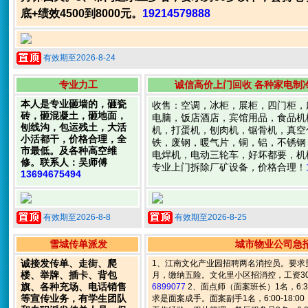
底+绩效4500到8000元。
19214579888
有效期至2026-8-24
专业力工
诚信高价上门回收 各种家电制
本人是专业砸墙的，砸瓷
收售：空调，冰柜，展柜，四门柜，
砖，砸混凝土，砸地面，
电脑，饭店酒店，宾馆用品，食品机
刨线沟，包运残土，大活
机，打蛋机，刨肉机，锯骨机，真空
小活都干，价格合理，全
铁，废钢，暖气片，铜，铝，不锈钢
市最低。及各种高空维
电焊机，电动三轮车，好坏都要，机
修。联系人：吴师傅
专业上门拆除厂矿设备，价格合理！
13694675494
有效期至2026-8-8
有效期至2026-8-25
雪城传单派发
城市物业公司急
诚接发传单、走街、爬
1、江南文化产业园招聘两名消控员。要求男
楼、举牌、插卡、背包
月，缴纳五险。文化里小区招消控，工资30
旗、各种充场、电话销售
6899077
2、面点师（面案班长）1名，6:30
等宣传业务，有学生团队
求是面案成手。面案副手1名，6:00-18:0