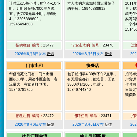
计时工/15每小时，时间4--10小
本人求购东京城镇附近带院子
201
时。计时炒菜师7000早八晚
的平房。18946388912
售，整
五，改刀20元每小时，早6晚
箱无任
4，13206889802，
实习驾
15945494608
一个小
15145
招聘栏目 编号：
23477
宁安市求购 编号：
23476
运
2026年8月6日发布
反馈
2026年8月6日发布
反馈
20
门市出租
快餐店
华侨南苑北门有一门市出租，
包子铺招早4.30到下午2点半，
招聘半
面积58平，周边小区密集，客
有无经验都行，能吃苦，工资
户资源
流量大，有意者打电话：
3800满勤200，电话：
作时间早
15846781755
15846744340
日法定
额保险。
招租栏目 编号：
23472
招聘栏目 编号：
23471
招
2026年8月6日发布
反馈
2026年8月6日发布
反馈
20
牡丹江现金流
幼儿园招帮厨