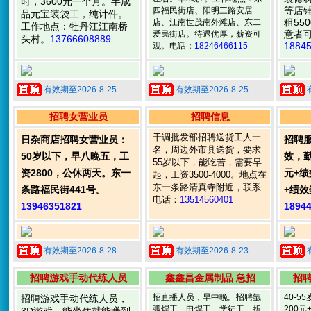
时，3600元一个月。半成
等店
四福民街店、阳明三路安居
品元宝装袋工，纯计件。
租55
店、江南世茂南外滩店、东二
工作地点：牡丹江江南桥
意者
爱民街店。待遇优厚，薪资可
头村。
13766608889
1884
观。电话：
18246466115
有效期至2026-8-25
有效期至2026-8-25
招聘女营业员
招聘信息
干调批发部招聘送货工人一
日杂商店招聘女营业员：
招聘服
名，周边外市县送货，要求
50岁以下，早八晚五，工
效，勤
55岁以下，能吃苦，需要早
资2800，公休两天。东一
元+绩
起，工资3500-4000。地点在
东一条路清真寺附近，联系
条路福民街441号。
+绩效
电话：
13514560401
13946351821
1894
有效期至2026-8-28
有效期至2026-8-23
招聘游戏手动代练人员
鑫鑫昌金属制品 急招
招
招直播人员，早中晚。招聘氩
40-5
招聘游戏手动代练人员，
弧焊工、电焊工、学徒工、折
200