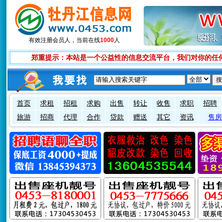
有效注册会员
人，当前在线
1000
人
郑重提示：本站是一个公益性的信息交流平台，我们对你的任
首页
求租
招租
求购
出售
转让
收售
求职
招聘
旅游
招商
代理
合作
贷款
赠送
其它
资讯
售房