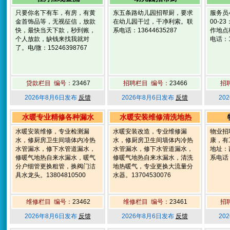
只要你名下有车，有房，有黄
东五条路幼儿园招帮厨，要求
服务员
金首饰品等，无视征信，放款
在幼儿园干过，干净利索。联
00-2
快，最快当天下款，秒到账，
系电话：13644635287
作地点
个人放款，缺钱来找我就对
电话：1
了。电/微：15246398767
贷款栏目 编号：
23467
招聘栏目 编号：
23466
招
2026年8月6日发布
反馈
2026年8月6日发布
反馈
20
水暖专业精修各种漏水
水暖安装维修清洗地热
水暖安装维修，专业检测漏
水暖安装改造，专业维修漏
物业招
水，修厨房卫生间墙体内冷热
水，修厨房卫生间墙体内冷热
康，有
水管漏水，修下水管道漏水，
水管漏水，修下水管道漏水，
地址：
修暖气地热自来水漏水，暖气
修暖气地热自来水漏水，清洗
系电话：
分户细管更换粗管，换阀门洁
地热暖气，专业更换大流量分
具水龙头。13804810500
水器。13704530076
维修栏目 编号：
23462
维修栏目 编号：
23461
招
2026年8月6日发布
反馈
2026年8月6日发布
反馈
20