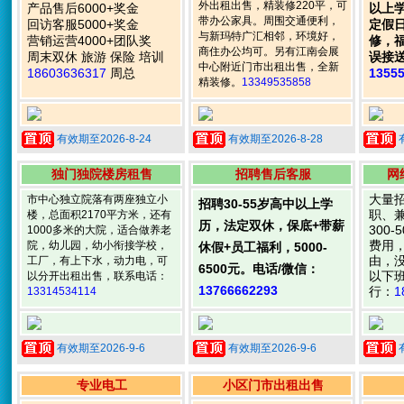
外出租出售，精装修220平，可
产品售后6000+奖金
以上
带办公家具。周围交通便利，
回访客服5000+奖金
定假
与新玛特广汇相邻，环境好，
营销运营4000+团队奖
修，
商住办公均可。另有江南会展
周末双休 旅游 保险 培训
误接
中心附近门市出租出售，全新
18603636317
周总
1355
精装修。
13349535858
有效期至2026-8-24
有效期至2026-8-28
独门独院楼房租售
招聘售后客服
网
大量
市中心独立院落有两座独立小
招聘30-55岁高中以上学
职、
楼，总面积2170平方米，还有
历，法定双休，保底+带薪
300
1000多米的大院，适合做养老
费用
院，幼儿园，幼小衔接学校，
休假+员工福利，5000-
由，
工厂，有上下水，动力电，可
6500元。电话/微信：
以下
以分开出租出售，联系电话：
13766662293
行：
1
13314534114
有效期至2026-9-6
有效期至2026-9-6
专业电工
小区门市出租出售