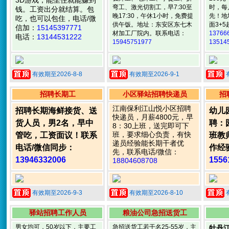
3D游戏，能坐住就能赚到
弯工、激光切割工，早7:30至
时，每
钱。工资出分就结算。包
晚17:30，午休1小时，免费提
先！地
吃，也可以包住，电话/微
供午饭。地址：东安区东七木
面3+
信加：
15145397771
材加工厂院内。联系电话：
13766
电话：
13144531222
15945751977
13514
有效期至2026-8-8
有效期至2026-9-1
招聘长期工
小区驿站招聘快递员
招
江南保利江山悦小区招聘
招聘长期海鲜接货、送
幼儿
快递员，月薪4800元，早
货人员，男2名，早中
聘：
8：30上班，送完即可下
班，要求细心负责，有快
管吃，工资面议！联系
班教
递员经验能长期干者优
电话/微信同步：
作经
先，联系电话/微信：
13946332006
1556
18804608708
有效期至2026-9-3
有效期至2026-8-10
驿站招聘工作人员
粮油公司急招送货工
男女均可，50岁以下，主要工
急招送货工若干名25-55岁，主
牡丹