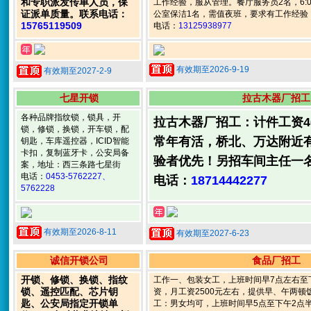
和专职派发传单人员，保
工作经验，服从管理。餐厅服务员2名，6:00-
证派单质量。联系电话：
公室保洁1名，需值夜班，要求有工作经验，
15765119509
电话：
13125938977
有效期至2026-9-19
有效期至2027-2-9
七星开锁
拉古木器厂招工
各种品牌指纹锁，锁具，开
拉古木器厂招工：计件工资400
锁，修锁，换锁，开车锁，配
常年有活，桥北、万达附近
钥匙，车库遥控器，ICID智能
卡扣，复制蓝牙卡，公安局备
验者优先！另招车间主任一
案，地址：西三条路七星街
电话：
0453-5762227、
电话：
18714442277
5762228
有效期至2026-8-11
有效期至2027-6-23
诚信开锁公司
食品厂招工
开锁、修锁、换锁、指纹
工作一、包装女工，上班时间早7点左右至
锁、遥控匹配、芯片钥
资，月工资2500元左右，提供早、午两
匙、公安局指定开锁单
工：男女均可，上班时间早5点至下午2点