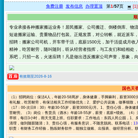
免费注册
发布信息
办理置顶
第
1
/
57
页
[1]
顺
专业承接各种搬家搬运业务！居民搬家、公司搬迁、倒楼倒库、物
短途搬家运输、贵重物品打包装。正规发票，对公转帐，就近派车
招聘：搬家公司司机，开车带干活，底薪1500元，加干活提成月收入
精神，吃苦耐劳，随叫随到，听从经营者指挥，与工友们和睦相处
系吧，只招一名，火迷应聘！凡是做出违反搬家公司声誉，形象，
有效期至2026-8-16
国色天香
（1）招聘岗位：保洁4人，年龄20-58周岁，身体健康，手脚麻利，薪资300
有礼貌，吃苦耐劳，有保洁相关工作经验优先；2、爱护公共设施，做事细致，
（17：00-次日8：30）年龄30-55岁，薪资3000元/月。1、责任心强
苦耐劳。（3）岗位：售货员（酒水）年龄18-55岁，薪资：底薪+绩效。（4）
早班，每日3小时，雨天无需上班。任职要求：工作地点：东四人民公园，1、
清理，做到随脏随清；3、责任心强，有服务意识，不随意脱岗。联系电话：
13
职责：有财务工作经验，熟练财务软件，能独立做账、出报表、做经营分析。