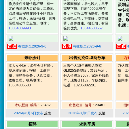
作把快件投进快递柜里，有一
送米面粮油，早七晚六，早干
蛋制
定的沟通能力者优先，工作地
完早下班。月薪4500元管午
sc认
点录用后安排在居住小区附近
餐，不耽误工有满勤奖。要求
牌，
工作，待遇：底薪+提成，晋升
会骑电三轮，车技好，吃苦耐
赁。
经理后公司交五险。电话：
劳，身体健康。招长期，有经
电话
13054339993
验的优先。
13644533567
有效期至2026-9-6
有效期至2026-9-6
兼职会计
出售别克GL8商务车
万
本人女44岁，多年会计经验，
出售个人18年末购入别克
万达附
现承接记账，报税，工商注
GL825S豪华版，加92号油，
班，工
册，注销等业务，认真负责，
买入价将近30万，家用舒服豪
勤，联系
收费合理。联系电话：
华，现售价11万，车贩勿扰。
信同步
13504836583
电话：13206882201
求职栏目 编号：
23482
出售栏目 编号：
23481
招
2026年8月6日发布
反馈
2026年8月6日发布
反馈
20
招聘
求购平房