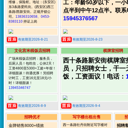
工：年龄50岁以下，一小
维修，保险柜。地址：(东安区)
东3条路爱民街。(西安区)西三
点半到中午12点半。联系
条路/西新安街。正规开锁公
司。
13836310658、0453-
15945376567
8383110
持证上岗
有效期至2026-8-21
有效期至2026-8-23
文化宫米线饭店招聘
棋牌室招聘
广场米线饭店招聘：服务员，
西十条路新安街棋牌室
后厨人员！包吃住，公休2天！
员，只招聘女士，干一
工资4800至5300+工龄+年假！
详细面谈！待遇优厚！另招聘
饭，工资面议！电话：
计时工，工资16元至18元/小
时！详细面谈！
13945346747
有效期至2026-8-9
有效期至2026-9-4
招聘优才
写字楼出租出售
西一条路牡丹街附近写字楼对
金牌销售8000+绩效
招聘