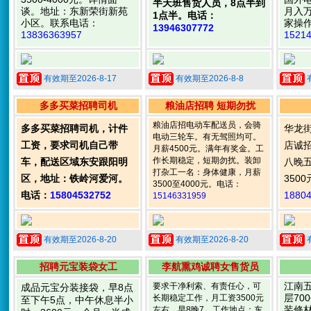
半天班售货人员，8点半到
谈。地址：东新荣街新苑
月入
1点半。电话：
小区。联系电话：
家操作
13946307772
13836363957
1521
有效期至2026-8-17
有效期至2026-8-8
多多买菜招聘司机
粮油店招聘 短期勿扰
粮油店招电动车配送员，会骑
多多买菜招聘司机，计件
华龙
电动三轮车。有无驾照均可。
工资，要求司机自己带
店诚
月薪4500元。满年有奖金。工
作长期稳定，短期勿扰。装卸
车，配送区域东安跟阳明
八晚五
打杂工一名：身体健康，月薪
区，地址：铁岭河爱河。
350
3500至4000元。电话：
电话：
15804532752
1880
15146331959
有效期至2026-8-20
有效期至2026-8-20
招聘元宝装袋女工
李航熏鸡诚聘女售货员
江南
要求干净利索、有责任心，可
成品元宝分装接袋，早8点
层70
长期稳定工作，月工资3500元
至下午5点，中午休息半小
装修
左右。早8晚7。工作地点：东