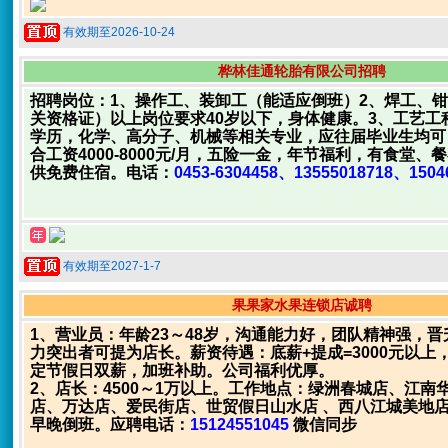
有效期至2026-10-24
桦林佳通轮胎有限公司招聘
招聘岗位：1、操作工、装卸工（能适应倒班）2、焊工、
关资格证）以上岗位要求40岁以下，身体健康。3、工艺工
学历，化学、高分子、机械等相关专业，应往届毕业生均可
合工资4000-8000元/月，五险一金，年节福利，有食堂、
供免费住宿。电话：
0453-6304458、13555018718、1504
有效期至2027-1-7
果果家水果连锁店诚聘
1、营业员：年龄23～48岁，沟通能力好，团队精神强，
力突出者可提为店长。薪资待遇：底薪+提成=3000元以上
定节假日双薪，加班补助。公司福利优厚。
2、店长：4500～1万以上。工作地点：绿洲春城店、江南
店、万达店、爱民街店、世贸假日山水店 、西八江城美地
早晚倒班。应聘电话：
15124551045
微信同步