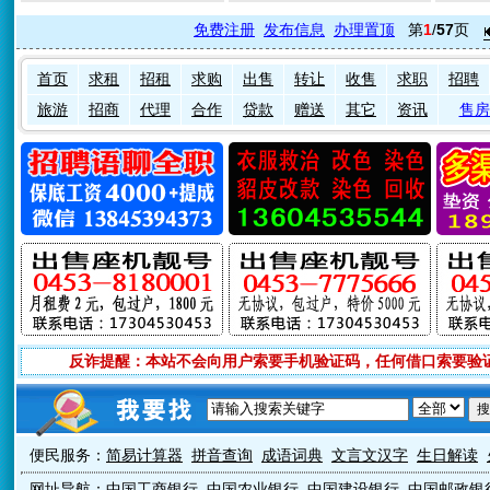
免费注册
发布信息
办理置顶
第
1
/
57
页
首页
求租
招租
求购
出售
转让
收售
求职
招聘
旅游
招商
代理
合作
贷款
赠送
其它
资讯
售房
反诈提醒：本站不会向用户索要手机验证码，任何借口索要验
便民服务：
简易计算器
拼音查询
成语词典
文言文汉字
生日解读
网址导航：
中国工商银行
中国农业银行
中国建设银行
中国邮政银