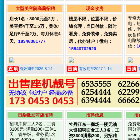
大型美容院高薪招聘
现金收房
专修
店长1名：8000元至2万，
楼层不限，位置不限，价
电，
美容师4千至1.5万，美体/
钱合理，当日付款，随时
修，
足疗5千至2万。每月休息4
看房，免费装修，免费卖
设备
电路
天。
18346381777
房，代办过户！微电：
信：
1
15846762920
有效期至2026-8-14
有效期至2027-1-14
日杂批发商店招聘
招聘信息
招
招聘库房工人2名，工资
免费
牡丹江东一商场一楼无油
3100元+满勤200+工休1
同分
大饼招聘面食工人3名，工
天，管午饭。业务员1名
ozon
资3600满勤200。另招聘
3500-4000元。详情面
国外