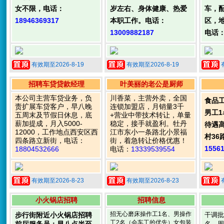
女不限，电话：
岁左右、身体健康、热爱
车，
18946369317
本职工作。电话：
区，
13009882187
电话
有效期至2026-8-19
有效期至2026-8-19
招聘车贷贷款经理
叶美丽的老公是厨师
本公司主营车贷业务，负
川香菜，主营外卖，全国
食品
责扩展车贷客户，早八晚
连锁加盟店，月销量3千
男工
五周末及节假日休息，底
+营业中带技术转让，单量
薪加提成，月入5000-
稳定，接手就盈利。牡丹
待遇
12000，工作地点西安区西
江市东小一条路北小景福
村36
四条路立新街，电话：
街，着急转让价格优惠！
1556
18804532666
电话：
13339539554
有效期至2026-8-23
有效期至2026-8-23
小火锅店招聘
招聘信息
招无心磨床操作工1名、男操作
步行街附近小火锅店招聘
干调批
工2名（会车工的优先）女包装
名，周