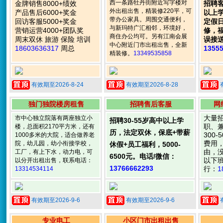
西一条路牡丹街附近写字楼对
金牌销售8000+绩效
招聘
外出租出售，精装修220平，可
产品售后6000+奖金
以上
带办公家具。周围交通便利，
回访客服5000+奖金
定假
与新玛特广汇相邻，环境好，
营销运营4000+团队奖
修，
商住办公均可。另有江南会展
周末双休 旅游 保险 培训
误接
中心附近门市出租出售，全新
18603636317
周总
1355
精装修。
13349535858
有效期至2026-8-24
有效期至2026-8-28
独门独院楼房租售
招聘售后客服
网
大量
市中心独立院落有两座独立小
招聘30-55岁高中以上学
职、
楼，总面积2170平方米，还有
历，法定双休，保底+带薪
300
1000多米的大院，适合做养老
费用
院，幼儿园，幼小衔接学校，
休假+员工福利，5000-
由，
工厂，有上下水，动力电，可
6500元。电话/微信：
以下
以分开出租出售，联系电话：
13766662293
行：
1
13314534114
有效期至2026-9-6
有效期至2026-9-6
专业电工
小区门市出租出售