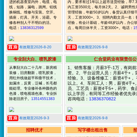
进的机器查室内外，电缆，电
内，要求有过1年以上超市送货经验，早7.
线，短路，漏电，跳闸。铝线
内工资3500元，每月休2天。2、诚聘男
换铜线。维修与安装。空开。
管理经验，年龄50岁以内，备货认真仔细
插座，灯具。开关，浴霸。专
天，工资3000+。3、招聘内勤文员一名
修各种别人干不明白的活。
经验，有会计基础，年龄48岁以内，办公软件
电话：
13836312599
点，每周日休半天，工资3000+。电话：
1
有效期至2026-8-20
有效期至2026-9-8
专业刮大白、喷乳胶漆
仁合堂药业有限责任公
1、销售客服：月薪3千-1万，有岗
从事刮大白二十几年，新房精
资。2、平台运营人员：月薪4千+，
装修，旧房翻新，喷乳胶漆，
经验。3、设备维修工：薪资4千+，
用红外线做超平和垂平技术，
以上。4、车间工人：男，薪资4千+
如漏水，反黄，泛碱，长毛都
员、工艺员：薪资4千5+，药学、食
能处理。专业修补各种颜色的
以上学历，有同等工作经验者优先录
色漆，喷电视墙色漆。专业拆
咨询电话：
13836370822
除老旧房子。
13514551383
有效期至2026-9-3
有效期至2026-9-8
招聘优才
写字楼出租出售