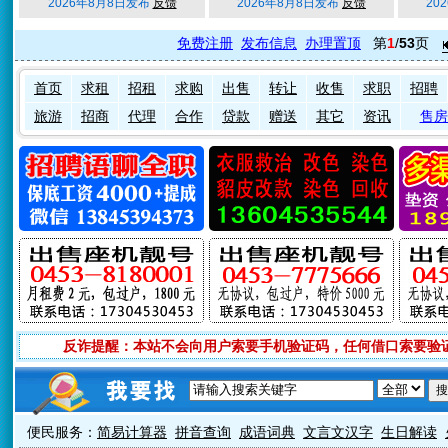
2026年8月8日发布
反馈
2026年8月8日发布
反馈
20
免费注册
发布信息
办理置顶
第
1
/
53
页
首页
求租
招租
求购
出售
转让
收售
求职
招聘
旅游
招商
代理
合作
贷款
赠送
其它
资讯
售房
反诈提醒：本站不会向用户索要手机验证码，任何借口索要验
便民服务：
简易计算器
拼音查询
成语词典
文言文汉字
生日解读