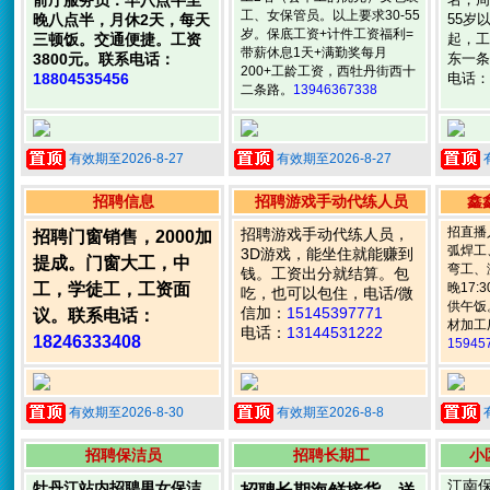
前厅服务员：早八点半至
工、女保管员。以上要求30-55
晚八点半，月休2天，每天
55岁
岁。保底工资+计件工资福利=
三顿饭。交通便捷。工资
起，工资
带薪休息1天+满勤奖每月
3800元。联系电话：
东一条
200+工龄工资，西牡丹街西十
18804535456
电话：
二条路。
13946367338
有效期至2026-8-27
有效期至2026-8-27
招聘信息
招聘游戏手动代练人员
鑫
招直播
招聘游戏手动代练人员，
招聘门窗销售，2000加
弧焊工
3D游戏，能坐住就能赚到
提成。门窗大工，中
弯工、
钱。工资出分就结算。包
工，学徒工，工资面
晚17
吃，也可以包住，电话/微
供午饭
信加：
15145397771
议。联系电话：
材加工
电话：
13144531222
18246333408
15945
有效期至2026-8-30
有效期至2026-8-8
招聘保洁员
招聘长期工
小
江南
牡丹江站内招聘男女保洁