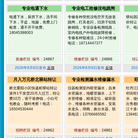
专业电通下水
专业电工抢修没电跳闸
电通下水，厨房下水，洗手间
专修各种突然没电空开无故老
驿站因
下水，手盆，地漏，免费上门
跳闸，灯具老闪，旧房子铝线
价转让
检查，通不开不收费。
换铜线，专业设备检测线路，
干。电话
18045388003
室内电线户外电线故障抢修，
专修各种疑难活，24小时抢修
电话：18714447377
装修栏目 编号：
24867
维修栏目 编号：
24866
转
2026年8月8日发布
反馈
2026年8月8日发布
反馈
20
月入万元桥北驿站转让
专业检测漏水维修漏水
桥北重阳小区快递柜驿站转让
仪器检测室内暗管漏水，自来
牡丹江
派件1千发货20月入过万，转让
水管漏水，地暖管漏水，上下
邻街旺
费10万，谁干谁挣钱，小白可
水管维修，精准定位，破坏面
水，做
包教会，随时考察！电话：
小，维修各种水管漏水，安装
出售都
16504530444
水龙头，球阀，换分水器。联
江十多
系电话：13766665582
13946
招聘栏目 编号：
24862
维修栏目 编号：
24861
招