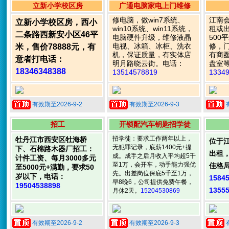
立新小学校区房
广通电脑家电上门维修
修电脑，做win7系统、
江南
立新小学校区房，西小
win10系统、win11系统，
租或
二条路西新安小区46平
电脑硬件升级，维修液晶
500
电视、冰箱、冰柜、洗衣
修，
米，售价78888元，有
机，保证质量，有实体店
有商
意者打电话：
明月路晓云街。电话：
盘室
18346348388
13514578819
1334
有效期至2026-9-2
有效期至2026-9-3
招工
开锁配汽车钥匙招学徒
招学徒：要求工作两年以上，
牡丹江市西安区牡海桥
位于
无犯罪记录，底薪1400元+提
下、石棉路木器厂招工：
出租，
成。成手之后月收入平均超5千
计件工资、每月3000多元
至1万，会开车，动手能力强优
佳格
至5000元+满勤，要求50
先。出差岗位保底5千至1万，
岁以下，电话：
1584
早8晚6，公司提供免费午餐，
19504538898
1355
月休2天。
15204530869
有效期至2026-9-2
有效期至2026-9-3