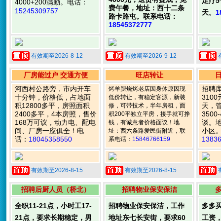
足疗5
4000+200满勤。电话：
费午餐，地址：西十二条
15245309757
天。
1
路卡路屯。联系电话：
18545372777
有效期至2026-8-12
有效期至2026-9-12
厂房能过户 交通方便
旺店转让
河西村公路旁，市内开车
招聘
烤羊腿烧烤老店因身体原因现
十分钟，价格低，占地面
310
低价转让，有稳定客源，新装
积12800多平，房照面积
天，
修，可带技术，半年房租，面
2400多平，4本房照，售价
350
积200平独立平房，接手就可挣
168万可议，动力电、配电
谈。
钱，有诚意者价格面议！地
间、厂房一应俱全！电
小区
址：西六条路爱民街附近，联
话：
18045358550
1383
系电话：
15846766159
有效期至2026-8-15
有效期至2026-8-15
招聘后厨人员（桥北）
招聘物业保安保洁
全职11-21点，小时工17-
招聘物业保安保洁，工作
多多
21点，要求长期稳定，男
地址东七长安街，要求60
工资