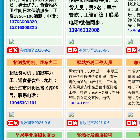
招聘长期海鲜接货、送
快递员
员，男士优先，负责站内
货人员，男2名，早中
8：3
卫生间日常保洁服务，工
班，
管吃，工资面议！联系
资1850+100满勤，电话：
递员
13766609320、
电话/微信同步：
先，联
15246009225
13946332006
1880
有效期至2026-9-2
有效期至2026-9-3
招送货司机、跟车力工
驿站招聘工作人员
粮
男女均可，50岁以下，主要工
急招送
招送货司机，招跟车力
作把快件投进快递柜里，有一
送米面
工，送食品饮料，地址：
定的沟通能力者优先，工作地
完早下
点录用后安排在居住小区附近
餐，不
牡丹江市阳明区裕民路95
工作，待遇：底薪+提成，晋升
会骑电
号。联系电话：
经理后公司交五险。电话：
劳，身
13945361191
13054339993
验的优
有效期至2026-9-6
有效期至2026-9-6
坚果零食店招女店员
轮胎批发商店招聘