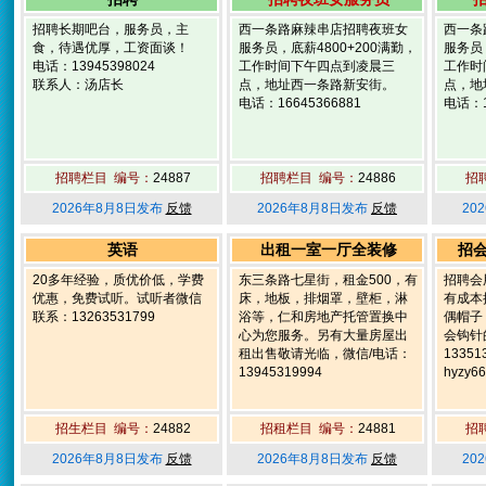
招聘长期吧台，服务员，主
西一条路麻辣串店招聘夜班女
西一条
食，待遇优厚，工资面谈！
服务员，底薪4800+200满勤，
服务员，
电话：13945398024
工作时间下午四点到凌晨三
工作时
联系人：汤店长
点，地址西一条路新安街。
点，地
电话：16645366881
电话：1
招聘栏目 编号：
24887
招聘栏目 编号：
24886
招
2026年8月8日发布
反馈
2026年8月8日发布
反馈
20
英语
出租一室一厅全装修
招
20多年经验，质优价低，学费
东三条路七星街，租金500，有
招聘会
优惠，免费试听。试听者微信
床，地板，排烟罩，壁柜，淋
有成本
联系：13263531799
浴等，仁和房地产托管置换中
偶帽子
心为您服务。另有大量房屋出
会钩针
租出售敬请光临，微信/电话：
1335
13945319994
hyzy6
招生栏目 编号：
24882
招租栏目 编号：
24881
招
2026年8月8日发布
反馈
2026年8月8日发布
反馈
20