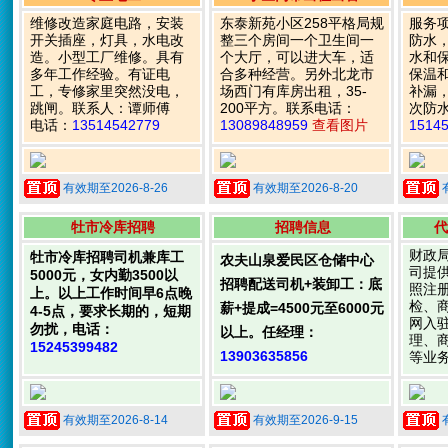
维修改造家庭电路，安装
东泰新苑小区258平格局规
服务
开关插座，灯具，水电改
整三个房间一个卫生间一
防水
造。小型工厂维修。具有
个大厅，可以进大车，适
水和
多年工作经验。有证电
合多种经营。另外北龙市
保温
工，专修家里突然没电，
场西门有库房出租，35-
补漏
跳闸。联系人：谭师傅
200平方。联系电话：
次防
电话：
13514542779
13089848959
查看图片
1514
有效期至2026-8-26
有效期至2026-8-20
牡市冷库招聘
招聘信息
代
财政
牡市冷库招聘司机兼库工
农夫山泉爱民区仓储中心
司提
5000元，女内勤3500以
招聘配送司机+装卸工：底
照注
上。以上工作时间早6点晚
检、
薪+提成=4500元至6000元
4-5点，要求长期的，短期
网入
勿扰，电话：
以上。任经理：
理、
15245399482
13903635856
等业
有效期至2026-8-14
有效期至2026-9-15