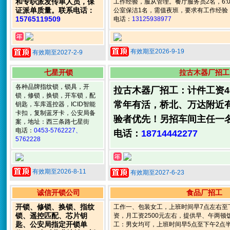
和专职派发传单人员，保
工作经验，服从管理。餐厅服务员2名，6:00-
证派单质量。联系电话：
公室保洁1名，需值夜班，要求有工作经验，
15765119509
电话：
13125938977
有效期至2026-9-19
有效期至2027-2-9
七星开锁
拉古木器厂招工
各种品牌指纹锁，锁具，开
拉古木器厂招工：计件工资400
锁，修锁，换锁，开车锁，配
常年有活，桥北、万达附近
钥匙，车库遥控器，ICID智能
卡扣，复制蓝牙卡，公安局备
验者优先！另招车间主任一
案，地址：西三条路七星街
电话：
0453-5762227、
电话：
18714442277
5762228
有效期至2026-8-11
有效期至2027-6-23
诚信开锁公司
食品厂招工
开锁、修锁、换锁、指纹
工作一、包装女工，上班时间早7点左右至
锁、遥控匹配、芯片钥
资，月工资2500元左右，提供早、午两
匙、公安局指定开锁单
工：男女均可，上班时间早5点至下午2点