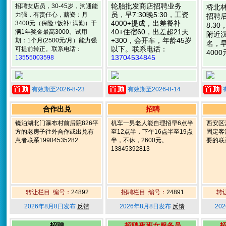
轮胎批发商店招聘业务
招聘女店员，30-45岁，沟通能
桥北
员，早7:30晚5:30，工资
力强，有责任心，薪资：月
招聘
4000+提成，出差餐补
3400元（保险+饭补+满勤）干
8.3
40+住宿60，出差超21天
满1年奖金最高3000。试用
附近
+300，会开车，年龄45岁
期：1个月(2500元/月）能力强
名，早
以下。联系电话：
可提前转正。联系电话：
400
13704534845
13555003598
有效期至2026-8-23
有效期至2026-8-14
合作出兑
招聘
镜泊湖北门瀑布村前后院826平
机车一男老人能自理招早6点半
西安区
方的老房子往外合作或出兑有
至12点半，下午16点半至19点
固定客
意者联系19904535282
半，不休，2600元。
要的联系
13845392813
转让栏目 编号：
24892
招聘栏目 编号：
24891
转
2026年8月8日发布
反馈
2026年8月8日发布
反馈
20
招聘
招聘夜班女服务员