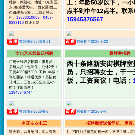
工：年龄50岁以下，一小
维修，保险柜。地址：(东安区)
东3条路爱民街。(西安区)西三
点半到中午12点半。联系
条路/西新安街。正规开锁公
司。
13836310658、0453-
15945376567
8383110
持证上岗
有效期至2026-8-21
有效期至2026-8-23
文化宫米线饭店招聘
棋牌室招聘
广场米线饭店招聘：服务员，
西十条路新安街棋牌室
后厨人员！包吃住，公休2天！
员，只招聘女士，干一
工资4800至5300+工龄+年假！
详细面谈！待遇优厚！另招聘
饭，工资面议！电话：
计时工，工资16元至18元/小
时！详细面谈！
13945346747
有效期至2026-8-9
有效期至2026-9-4
有证专业电工
招聘厢货送货司机、库管
请收藏，以备急用，本人有先
1、招聘厢货送货司机一名，送卫生纸，湿