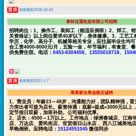
有效期至2026-10-24
桦林佳通轮胎有限公司招聘
招聘岗位：1、操作工、装卸工（能适应倒班）2、焊工、
关资格证）以上岗位要求40岁以下，身体健康。3、工艺工
学历，化学、高分子、机械等相关专业，应往届毕业生均可
合工资4000-8000元/月，五险一金，年节福利，有食堂、
供免费住宿。电话：
0453-6304458、13555018718、1504
有效期至2027-1-7
果果家水果连锁店诚聘
1、营业员：年龄23～48岁，沟通能力好，团队精神强，
力突出者可提为店长。薪资待遇：底薪+提成=3000元以上
定节假日双薪，加班补助。公司福利优厚。
2、店长：4500～1万以上。工作地点：绿洲春城店、江南
店、万达店、爱民街店、世贸假日山水店 、西八江城美地
早晚倒班。应聘电话：
15124551045
微信同步