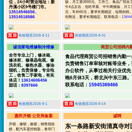
位，24小时营业地址：新
饭，月工资3000元。工作三、食品厂招女
丹溪小区9号楼门市。
午4点左右，包吃早晨、中午两顿饭，月工资3
13514546656、
元，车补60元，要求长期稳定，短期勿扰
13514518586
街附近，要求长期稳定。联系电话：
13644
有效期至2026-8-11
有效期至2026-8-31
诚信家电维修制冷维修
商贸公司招聘内
全市专业上门，修冰箱、
食品代理商贸公司招销售内勤一
修冰柜、修液晶电视、修
负责销售订单审核对账等业务，
洗衣机、修热水器、修油
烟机，负责保修，专业电
办公软件，从事过相关行业优先
工，收售二手家电，有实
晚6月休3天，桥北兴中东三路。
体店！
13614606456
联系电话：
15945369466
固话：
8397666
有效期至2026-9-1
有效期至2026-8-14
惠民开锁 公安局备案
诚聘
开锁，修锁，换锁，销售指纹
东一条路新安街清真寺对
锁，配汽车遥控钥匙，卷帘门