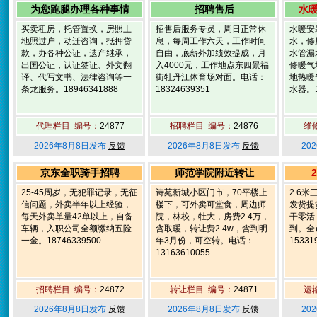
为您跑腿办理各种事情
招聘售后
水
买卖租房，托管置换，房照土
招售后服务专员，周日正常休
水暖安
地照过户，动迁咨询，抵押贷
息，每周工作六天，工作时间
水，修
款，办各种公证，遗产继承，
自由，底薪外加绩效提成，月
水管漏
出国公证，认证签证、外文翻
入4000元，工作地点东四景福
修暖气
译、代写文书、法律咨询等一
街牡丹江体育场对面。电话：
地热暖
条龙服务。18946341888
18324639351
水器。1
代理栏目 编号：
24877
招聘栏目 编号：
24876
维
2026年8月8日发布
反馈
2026年8月8日发布
反馈
20
京东全职骑手招聘
师范学院附近转让
25-45周岁，无犯罪记录，无征
诗苑新城小区门市，70平楼上
2.6
信问题，外卖半年以上经验，
楼下，可外卖可堂食，周边师
发货提
每天外卖单量42单以上，自备
院，林校，牡大，房费2.4万，
干零活
车辆，入职公司全额缴纳五险
含取暖，转让费2.4w，含到明
到。全
一金。18746339500
年3月份，可空转。电话：
15331
13163610055
招聘栏目 编号：
24872
转让栏目 编号：
24871
运
2026年8月8日发布
反馈
2026年8月8日发布
反馈
20