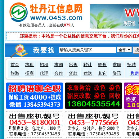
有效注册会员
人，当前在线
879
人
郑重提示：本站是一个公益性的信息交流平台，我们对你的任
首页
求租
招租
求购
出售
转让
收售
求职
招聘
旅游
招商
代理
合作
贷款
赠送
其它
资讯
售房