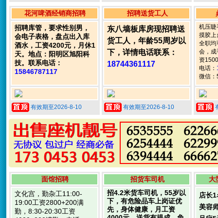
花河啤酒经销商招聘
招聘送货工人
机压睫
招聘库管，要求性别男，
东八墙板库房现招聘送
摸胶上
会电子表格，盘点出入库
货工人，年龄55周岁以
全职均
酒水，工资4200元，月休1
下，详情电话联系：
会，成
天。地点：阳明区旭阳科
资150
技。联系电话：
18744361117
电话：
15846787117
微信：5
有效期至2026-8-10
有效期至2026-8-10
面馆招聘
招货车司机
大
招4.2米货车司机，55岁以
文化宫，勤杂工11:00-
店长1
下，有危险品车上岗证优
19:00工资2800+200满
美容师
先，身体健康，月工资
勤，8:30-20:30工资
4000元，送货有提成，免