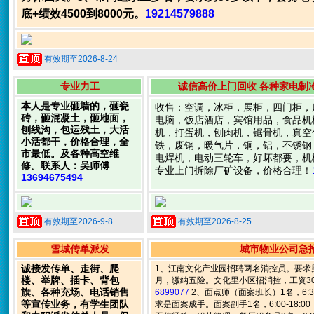
底+绩效4500到8000元。
19214579888
有效期至2026-8-24
专业力工
诚信高价上门回收 各种家电制
本人是专业砸墙的，砸瓷
收售：空调，冰柜，展柜，四门柜，
砖，砸混凝土，砸地面，
电脑，饭店酒店，宾馆用品，食品机
刨线沟，包运残土，大活
机，打蛋机，刨肉机，锯骨机，真空
小活都干，价格合理，全
铁，废钢，暖气片，铜，铝，不锈钢
市最低。及各种高空维
电焊机，电动三轮车，好坏都要，机
修。联系人：吴师傅
专业上门拆除厂矿设备，价格合理！
13694675494
有效期至2026-9-8
有效期至2026-8-25
雪城传单派发
城市物业公司急
诚接发传单、走街、爬
1、江南文化产业园招聘两名消控员。要求男
楼、举牌、插卡、背包
月，缴纳五险。文化里小区招消控，工资30
旗、各种充场、电话销售
6899077
2、面点师（面案班长）1名，6:30
等宣传业务，有学生团队
求是面案成手。面案副手1名，6:00-18:0