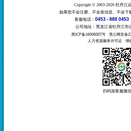
Copyright © 2003-2026 牡
如果您不会注册、不会发信息、不会下
0453 - 888 0453
客服电话：
公司地址：黑龙江省牡丹江市(西
黑ICP备16006007号
黑公网安备231
人力资源服务许可证
增值电
扫码加客服微