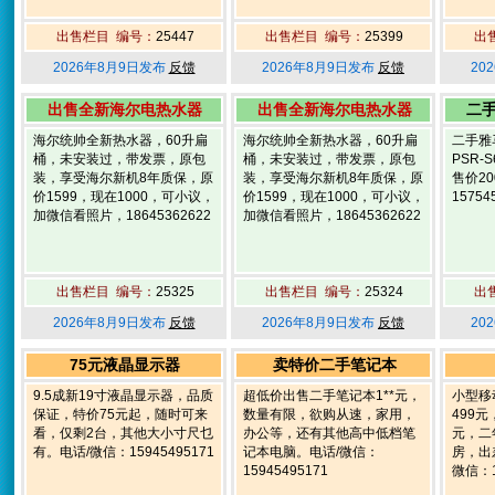
出售栏目 编号：
25447
出售栏目 编号：
25399
出
2026年8月9日发布
反馈
2026年8月9日发布
反馈
20
出售全新海尔电热水器
出售全新海尔电热水器
二
海尔统帅全新热水器，60升扁
海尔统帅全新热水器，60升扁
二手雅
桶，未安装过，带发票，原包
桶，未安装过，带发票，原包
PSR-
装，享受海尔新机8年质保，原
装，享受海尔新机8年质保，原
售价2
价1599，现在1000，可小议，
价1599，现在1000，可小议，
15754
加微信看照片，18645362622
加微信看照片，18645362622
出售栏目 编号：
25325
出售栏目 编号：
25324
出
2026年8月9日发布
反馈
2026年8月9日发布
反馈
20
75元液晶显示器
卖特价二手笔记本
9.5成新19寸液晶显示器，品质
超低价出售二手笔记本1**元，
小型移动
保证，特价75元起，随时可来
数量有限，欲购从速，家用，
499元
看，仅剩2台，其他大小寸尺乜
办公等，还有其他高中低档笔
元，二
有。电话/微信：15945495171
记本电脑。电话/微信：
房，出
15945495171
微信：1