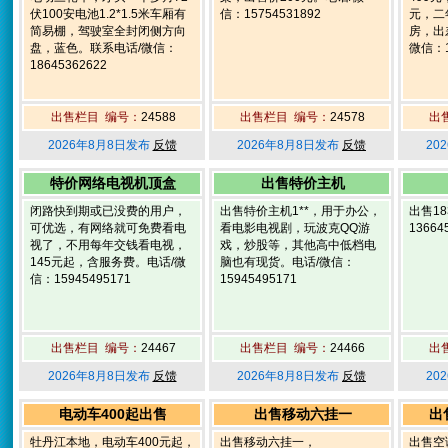
伏100安电池1.2*1.5米车厢有
信：15754531892
元，二
简易棚，驾驶室全封闭侧方向
房，出
盘，蓝色。联系电话/微信：
微信：1
18645362622
出售栏目 编号：
24588
出售栏目 编号：
24578
出
2026年8月8日发布
反馈
2026年8月8日发布
反馈
20
特价网络电视机顶盒
出售特价主机
闭路快到期或已没费的用户，
出售特价主机1**，用于办公，
出售18
可优选，有网络就可免费看电
看电影电视剧，玩波克QQ游
13664
视了，不用每年交钱看电视，
戏，炒股等，其他高中低档电
145元起，含服务费。电话/微
脑也有现货。电话/微信：
信：15945495171
15945495171
出售栏目 编号：
24467
出售栏目 编号：
24466
出
2026年8月8日发布
反馈
2026年8月8日发布
反馈
20
电动车400起出售
出售移动六挂一
出
牡丹江本地，电动车400元起，
出售移动六挂一，
出售空