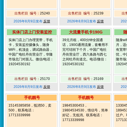
出售栏目 编号：
25240
出售栏目 编号：
25239
出
2026年8月9日发布
反馈
2026年8月9日发布
反馈
20
实体门店上门安装监控
大流量手机卡190G
随
实体门店上门办理宽带，手机
39元月租，400分钟全国通
随身wi
卡，安装监控摄像头，随身
话，190G通用流量，套餐用不
月，适
WiFi，机顶盒，调试路由器，
完可结转下个月，中国广电牡
有宽带
中国广电牡丹街营业厅，华隆
丹街营业厅，西六条路与西七
忧，中
市场北门对面儿。微信/电话：
之间牡丹街道北。电话/微信：
隆市场
19204530192
19204530192
19204
出售栏目 编号：
25170
出售栏目 编号：
25169
出
2026年8月9日发布
反馈
2026年8月9日发布
反馈
20
手机靓号
手机靓号
15145385858，抵消50，卖
19845300453，
13304
500，联系电话：
19804534530，情侣号，简单
1894
17713339998
好记，无低消。联系电话：
过户。
17713339998
17713