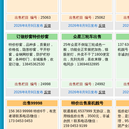
出售栏目 编号：
25063
出售栏目 编号：
25062
出
2026年8月9日发布
反馈
2026年8月9日发布
反馈
20
订做纱窗特价纱窗
众星三轮车出售
特价纱窗，品种多，质量好，
25年众星不倒翁三轮成色一
137 
价格低，隐形纱窗，平开纱
般，功能全正常握把加热，猫
机靓号
窗，金钢网纱窗，防护栏纱
眼射灯，外卖不干了1800便宜
非诚勿
窗，各种纱门，全城服务，欢
出，先到先得，喜欢来聊，微
迎订做。13845362530
电同步：13694632895
出售栏目 编号：
24998
出售栏目 编号：
24992
出
2026年8月9日发布
反馈
2026年8月9日发布
反馈
20
出售99998
特价出售座机靓号
156 363 99998 特价6千，有意
联通座机 6537999 无协议，急
低价处
者请联系电话/微信：
用钱低价出售，3500元，非诚
垫，是
173 0453 0453
勿扰！联系电话/微信：
理，9
159 0453 9199
团产全