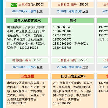
出售栏目
No.25603
出售栏目 编号：
25600
出
2026年8月9日发布
反馈
2026年8月9日发布
反馈
20
出售大桶装矿泉水
靓号
出售桶装水，矿泉水和深井水
13766666643，
197**
都有，市区免费送水上门，有
18182838182，
195**
佰硒山泉，千禧家，喜尚泉，
17713331323，
157*
V8，价格优惠，水站在东安
13555007677，
电话：1
区，免费赠送抽水器。联系电
13836361100，联系电话：
话/微信：13091810323
18804538788
出售栏目 编号：
25578
出售栏目 编号：
25551
出
2026年8月9日发布
反馈
2026年8月9日发布
反馈
20
出售房屋
低价出售起亚K2
出售西安区黄金地段房屋，京
2011年起亚K2自动挡三箱车出
1376
桃园小区，面积81平方米，六
售，整车完好，发动机和变速
低消，
楼，精装修房屋，室内冰箱、
箱无任何故障售价1.5万，适合
13766
洗衣机、网络，一应俱全，有
实习驾驶员练手，本人陪练40
意者加微信或者打电话：
一个小时。联系电话：
13836357117
15145392156