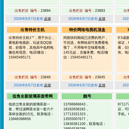
出售栏目 编号：
23894
出售栏目 编号：
23893
出
2026年8月7日发布
反馈
2026年8月7日发布
反馈
20
出售特价主机
特价网络电视机顶盒
出售特价主机1**，用于办公，
闭路快到期或已没费的用户，
9.5
看电影电视剧，玩波克QQ游
可优选，有网络就可免费看电
保证，
戏，炒股等，其他高中低档电
视了，不用每年交钱看电视，
看，仅
脑也有现货。电话/微信：
145元起，含服务费。电话/微
有。电话
15945495171
信：15945495171
出售栏目 编号：
23846
出售栏目 编号：
23845
出
2026年8月7日发布
反馈
2026年8月7日发布
反馈
20
低售全新玻璃茶壶带网
靓号
低价岀售全新的玻璃茶壶一
13766666643，
8711
套，带过滤网茶水壶一套六个
18182838182，
议，可
茶杯全新的15元。联系电话：
17713331323，
手机。电
13946398656
13555007677，
13836361100，联系电话：
18804538788