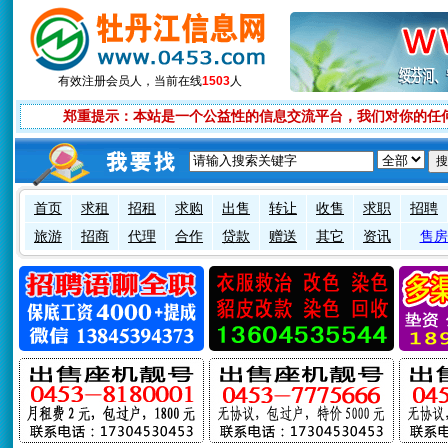
有效注册会员
人，当前在线
1503
人
郑重提示：本站是一个公益性的信息交流平台，我们对你的任
首页
求租
招租
求购
出售
转让
收售
求职
招聘
旅游
招商
代理
合作
贷款
赠送
其它
资讯
售房