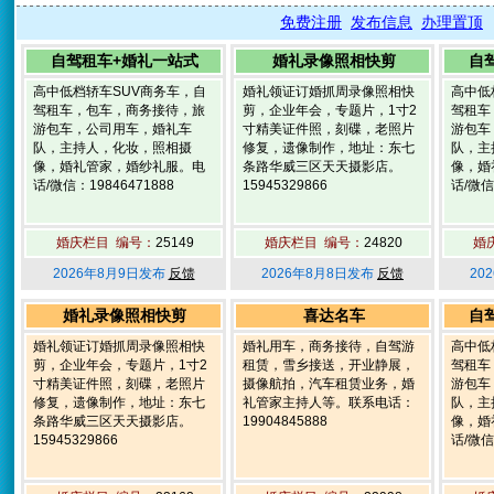
免费注册
发布信息
办理置顶
自驾租车+婚礼一站式
婚礼录像照相快剪
自
高中低档轿车SUV商务车，自
婚礼领证订婚抓周录像照相快
高中低
驾租车，包车，商务接待，旅
剪，企业年会，专题片，1寸2
驾租车
游包车，公司用车，婚礼车
寸精美证件照，刻碟，老照片
游包车
队，主持人，化妆，照相摄
修复，遗像制作，地址：东七
队，主
像，婚礼管家，婚纱礼服。电
条路华威三区天天摄影店。
像，婚
话/微信：19846471888
15945329866
话/微信
婚庆栏目 编号：
25149
婚庆栏目 编号：
24820
婚
2026年8月9日发布
反馈
2026年8月8日发布
反馈
20
婚礼录像照相快剪
喜达名车
自
婚礼领证订婚抓周录像照相快
婚礼用车，商务接待，自驾游
高中低
剪，企业年会，专题片，1寸2
租赁，雪乡接送，开业静展，
驾租车
寸精美证件照，刻碟，老照片
摄像航拍，汽车租赁业务，婚
游包车
修复，遗像制作，地址：东七
礼管家主持人等。联系电话：
队，主
条路华威三区天天摄影店。
19904845888
像，婚
15945329866
话/微信