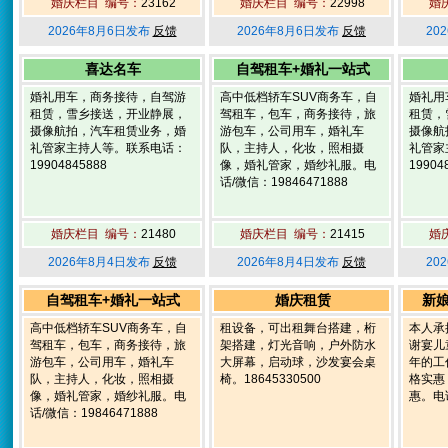
婚庆栏目 编号：
23162
婚庆栏目 编号：
22998
婚
2026年8月6日发布
反馈
2026年8月6日发布
反馈
20
喜达名车
自驾租车+婚礼一站式
婚礼用车，商务接待，自驾游
高中低档轿车SUV商务车，自
婚礼用
租赁，雪乡接送，开业静展，
驾租车，包车，商务接待，旅
租赁，
摄像航拍，汽车租赁业务，婚
游包车，公司用车，婚礼车
摄像航
礼管家主持人等。联系电话：
队，主持人，化妆，照相摄
礼管家
19904845888
像，婚礼管家，婚纱礼服。电
19904
话/微信：19846471888
婚庆栏目 编号：
21480
婚庆栏目 编号：
21415
婚
2026年8月4日发布
反馈
2026年8月4日发布
反馈
20
自驾租车+婚礼一站式
婚庆租赁
新
高中低档轿车SUV商务车，自
租设备，可出租舞台搭建，桁
本人承
驾租车，包车，商务接待，旅
架搭建，灯光音响，户外防水
谢宴儿
游包车，公司用车，婚礼车
大屏幕，启动球，沙发宴会桌
年的工
队，主持人，化妆，照相摄
椅。18645330500
格实惠
像，婚礼管家，婚纱礼服。电
惠。电话
话/微信：19846471888