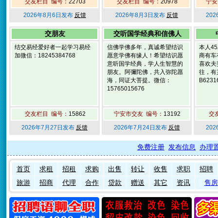
交友栏目 编号：
22703
交友栏目 编号：
20978
宁安
2026年8月6日发布
反馈
2026年8月3日发布
反馈
20
交朋友
交听国学经典和信佛人
结交易经爱好者一起学习易经
信佛学佛多年，真诚希望结识
本人45
加微信：18245384768
愿意学佛有缘人！希望结识愿
商有车
意听国学经典，学人生智慧的
喜欢夫
朋友。阿彌陀佛，共入弥陀愿
往，有
海，同证大菩提。微信：
B623
15765015676
交友栏目 编号：
15862
宁安市交友 编号：
13192
交
2026年7月27日发布
反馈
2026年7月24日发布
反馈
20
免费注册
发布信息
办理
首页
求租
招租
求购
出售
转让
收售
求职
招聘
旅游
招商
代理
合作
贷款
赠送
其它
资讯
售房