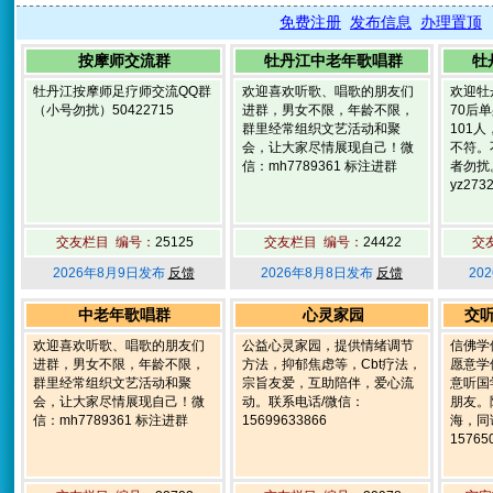
免费注册
发布信息
办理置顶
按摩师交流群
牡丹江中老年歌唱群
牡
牡丹江按摩师足疗师交流QQ群
欢迎喜欢听歌、唱歌的朋友们
欢迎牡
（小号勿扰）50422715
进群，男女不限，年龄不限，
70后
群里经常组织文艺活动和聚
101
会，让大家尽情展现自己！微
不符。
信：mh7789361 标注进群
者勿扰
yz273
交友栏目 编号：
25125
交友栏目 编号：
24422
交
2026年8月9日发布
反馈
2026年8月8日发布
反馈
20
中老年歌唱群
心灵家园
交
欢迎喜欢听歌、唱歌的朋友们
公益心灵家园，提供情绪调节
信佛学
进群，男女不限，年龄不限，
方法，抑郁焦虑等，Cbt疗法，
愿意学
群里经常组织文艺活动和聚
宗旨友爱，互助陪伴，爱心流
意听国
会，让大家尽情展现自己！微
动。联系电话/微信：
朋友。
信：mh7789361 标注进群
15699633866
海，同
15765