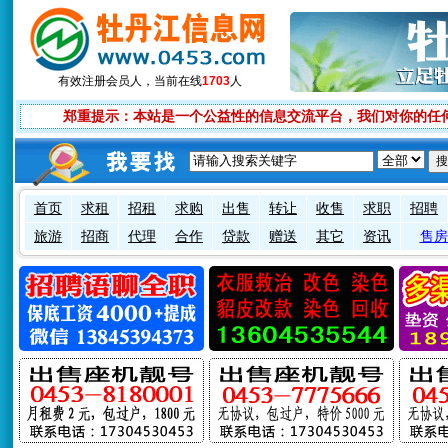
有效注册会员
人，当前在线
1703
人
郑重提示：本站是一个公益性的信息交流平台，我们对你的任
首页
求租
招租
求购
出售
转让
收售
求职
招聘
旅游
招商
代理
合作
贷款
赠送
其它
资讯
售房