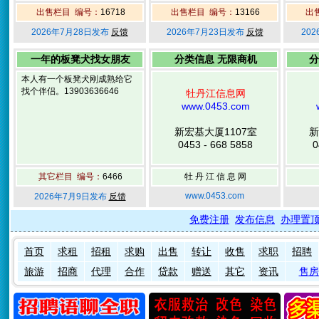
出售栏目 编号：
16718
出售栏目 编号：
13166
出
2026年7月28日发布
反馈
2026年7月23日发布
反馈
20
一年的板凳犬找女朋友
分类信息 无限商机
分
本人有一个板凳犬刚成熟给它
找个伴侣。13903636646
牡丹江信息网
www.0453.com
新宏基大厦1107室
新
0453 - 668 5858
0
其它栏目 编号：
6466
牡 丹 江 信 息 网
www.0453.com
2026年7月9日发布
反馈
免费注册
发布信息
办理置
首页
求租
招租
求购
出售
转让
收售
求职
招聘
旅游
招商
代理
合作
贷款
赠送
其它
资讯
售房