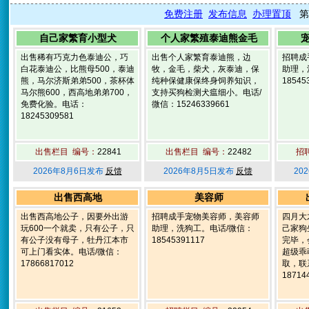
免费注册
发布信息
办理置顶
第
自己家繁育小型犬
个人家繁殖泰迪熊金毛
出售稀有巧克力色泰迪公，巧
出售个人家繁育泰迪熊，边
招聘成
白花泰迪公，比熊母500，泰迪
牧，金毛，柴犬，灰泰迪，保
助理，
熊，马尔济斯弟弟500，茶杯体
纯种保健康保终身饲养知识，
18545
马尔熊600，西高地弟弟700，
支持买狗检测犬瘟细小。电话/
免费化验。电话：
微信：15246339661
18245309581
出售栏目 编号：
22841
出售栏目 编号：
22482
招
2026年8月6日发布
反馈
2026年8月5日发布
反馈
20
出售西高地
美容师
出售西高地公子，因要外出游
招聘成手宠物美容师，美容师
四月大
玩600一个就卖，只有公子，只
助理，洗狗工。电话/微信：
己家狗
有公子没有母子，牡丹江本市
18545391117
完毕，
可上门看实体。电话/微信：
超级乖
17866817012
取，联
18714