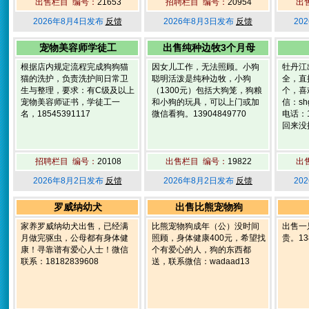
出售栏目 编号：
21653
招聘栏目 编号：
20954
出
2026年8月4日发布
反馈
2026年8月3日发布
反馈
20
宠物美容师学徒工
出售纯种边牧3个月母
根据店内规定流程完成狗狗猫
因女儿工作，无法照顾。小狗
牡丹江
猫的洗护，负责洗护间日常卫
聪明活泼是纯种边牧，小狗
全，直
生与整理，要求：有C级及以上
（1300元）包括大狗笼，狗粮
个，喜
宠物美容师证书，学徒工一
和小狗的玩具，可以上门或加
信：shg
名，18545391117
微信看狗。13904849770
电话：1
回来没
招聘栏目 编号：
20108
出售栏目 编号：
19822
出
2026年8月2日发布
反馈
2026年8月2日发布
反馈
20
罗威纳幼犬
出售比熊宠物狗
家养罗威纳幼犬出售，已经满
比熊宠物狗成年（公）没时间
出售一
月做完驱虫，公母都有身体健
照顾，身体健康400元，希望找
贵。138
康！寻靠谱有爱心人士！微信
个有爱心的人，狗的东西都
联系：18182839608
送，联系微信：wadaad13