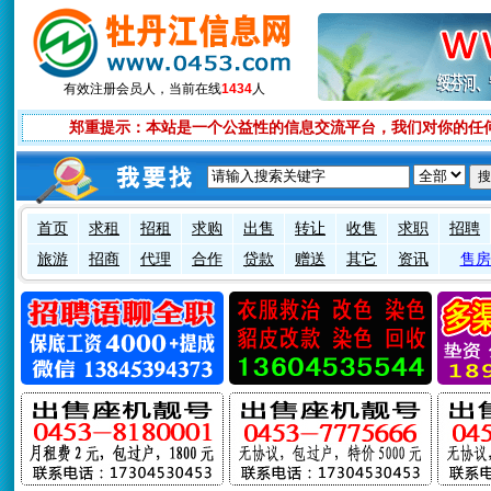
有效注册会员
人，当前在线
1434
人
郑重提示：本站是一个公益性的信息交流平台，我们对你的任
首页
求租
招租
求购
出售
转让
收售
求职
招聘
旅游
招商
代理
合作
贷款
赠送
其它
资讯
售房