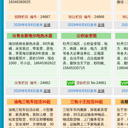
18346360025
微信：1
招聘栏目 编号：
24667
转让栏目 编号：
24666
转
2026年8月8日发布
反馈
2026年8月8日发布
反馈
20
出售全新海尔电热水器
公积金变现
海尔统帅全新热水器，60升扁
牡丹江地区，公积金变现，地
牡丹江
桶，未安装过，带发票，原包
方，铁路，林业，电力，农垦
方，铁
装，享受海尔新机8年质保，加
等各大企事业单位，正规渠
等各大
微信看照片，原价1599，现在
道，合法手续，点位低效率
道，合
1000，可小议。18645362622
高，最快当天下款，秒到账。
高，最
15645335715
13904
出售栏目 编号：
24662
贷款栏目
No.24661
2026年8月8日发布
反馈
2026年8月8日发布
反馈
20
油电三轮车拉活30起
三轮小王拉活30起
出
油电三轮车拉活出租，小型搬
三轮车市内搬家，拆装家具背
位于东
家，家具家电，装卸上楼，货
冰箱，30元起运输各种物品，
床二个
站发货取货，市区近郊哪都能
物流取货物，上门服务背冰
桌子，
去，安全准时，方便快捷，30
箱，运输网上二手家电家具，
另有一