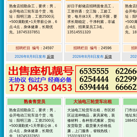
熟食店招勤杂工，要求：男，
好日子邮储店招聘面食员工，
熟食店
会开电动三轮车送个货，地
工资待遇：交三险，工龄工
会开电
址：阳明三路，工资2500元
资，每月休3天，男女不限，要
址：阳
+500满勤奖+1天带薪公休，6
求长期稳定，干净利索，非诚
+50
点-4点，身体健康，长期优
勿扰，招果菜员工3名。
点-4
先。18745337851
13514551320
先。187
招聘栏目 编号：
24597
招聘栏目 编号：
24596
招
2026年8月8日发布
反馈
2026年8月8日发布
反馈
20
熟食售货员
大油电三轮货车出租
熟食店招勤杂工，要求：男，
大油电三轮货车出租，市区郊
门市出
会开电动三轮车送个货，地
区运送种物品，家具家电，装
地址东
址：阳明三路，工资2500元
修材料，各种形式搬家，货站
18845
+500满勤奖+1天带薪公休，6
发货取货，载货量大价格低
点-4点，身体健康，长期优
廉，上门服务，省钱热线：
先。18745337851
15331933218