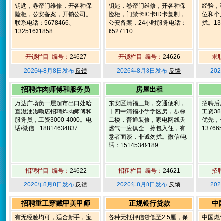
钥匙，卷帘门维修，开各种保
钥匙，卷帘门维修，开各种保
经验，
险柜，公安备案，开锁公司。
险柜，门禁卡IC卡ID卡复制，
位和个
联系电话：5678466、
公安备案，24小时服务电话：
扰。139
13251631858
6527110
开锁栏目 编号：
24627
开锁栏目 编号：
24626
求
2026年8月8日发布
反馈
2026年8月8日发布
反馈
20
招聘炸肉师傅和服务员
房屋出租
万达广场负一层超市出口处哈
东安区清福三期，交通便利，
招聘后
查滋油滋嘞店招聘炸肉师傅和
十四中清福小学学区房，步梯
工资3
服务员，工资3000-4000。电
二楼，普通装修，家电网线天
优先，
话/微信：18814634837
燃气一应俱全，拎包入住，有
13766
意者面谈，非诚勿扰。微信/电
话：15145349189
招聘栏目 编号：
24622
招租栏目 编号：
24621
招
2026年8月8日发布
反馈
2026年8月8日发布
反馈
20
招聘重工穿戴甲美甲师
正规银行贷款
中
有无经验均可，适合新手，宝
各种无抵押信贷低至2.5厘，保
中国燃