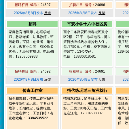
招聘栏目 编号：
24697
招聘栏目 编号：
24696
招
2026年8月8日发布
反馈
2026年8月8日发布
反馈
20
招聘
平安小学十六中校区房
家庭教育指导师，心理学老
西小二条路爱民街春域民政小
曼哈顿
师，教培老师，幼儿教师，艺
区2楼，71平，冰箱电视，博世
求有一
培老师，宝妈，创业者，销售
滚筒洗衣机热水器拎包入住，
懂搭配
人员，教育小白等，有经验者
每月750元，年租，楼下两家大
间：早
优先，无经验有培训。电话/微
型超市，13公交站。
13945
信：13258509933
电话：13836318581
招聘栏目 编号：
24692
招租栏目 编号：
24691
招
2026年8月8日发布
反馈
2026年8月8日发布
反馈
20
传奇工作室
招代练玩过三角洲就行
招全职兼职，传奇工作室招聘
招游戏代练，简单好上手，玩
男康复
成手专业打金玩家。非专业可
过三角洲就行，用过透视的更
复经验
培训，长期稳定，提供吃住。
好。工资130每天日结，工作地
中风、
工作室在桥北，工资日结！有
点在江南。17304538307
瘤术后
意者致电：13384535522
遂、做
低，效果