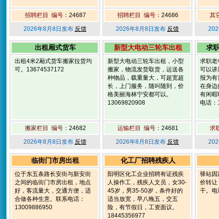
招聘栏目 编号：
24687
招聘栏目 编号：
24686
其
2026年8月8日发布
反馈
2026年8月8日发布
反馈
20
出租厢式货车
新型大电动三轮车出租
求
出租4米2厢式货车搬家拉货均
新型大电动三轮车出租，小型
求职老
可。13674537172
搬家，物流发货取货，运送各
可以讲
种物品，载重量大，可超宽超
报为有
长，上门服务，随叫随到，价
在身边
格美丽海林宁安都可以。
有闲暇
13069820908
电话：1
搬家栏目 编号：
24682
运输栏目 编号：
24681
求
2026年8月8日发布
反馈
2026年8月8日发布
反馈
20
临街门市房出租
化工厂招聘残疾人
位于东五条路长安街与新安街
阳明区化工企业招聘有证残疾
驿站因
之间的临街门市房出租，地点
人操作工，残疾人文员，女30-
价转让
好，客流量大，交通方便，适
45岁，男35-50岁，条件好的
干。电话
合做各种生意。联系电话：
适当放宽，早八晚五，交五
13009886950
险，有节假日，工资面议。
18445356977