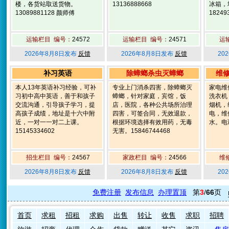
楼，各货站取送货物。
13136888668
冰箱，
13089881128 颜师傅
18249
运输栏目 编号：
24572
运输栏目 编号：
24571
运
2026年8月8日发布
反馈
2026年8月8日发布
反馈
20
补习英语
除蟑螂杀虫灭蟑螂
维
本人13年英语补习经验，可补
专业上门消杀四害，除蟑螂灭
家电维
习初中高中英语，善于和孩子
蟑螂，针对家庭，宾馆，饭
洗衣机
交流沟通，引导孩子学习，提
店，医院，各种公共场所治理
烟机，
高孩子成绩，地址是十六中附
四害，可签合同，无效退款，
电，维
近，一对一一对二上课。
根据环境选择有效用药，无毒
水。电话
15145334602
无害。15846744468
招生栏目 编号：
24567
家政栏目 编号：
24566
维
2026年8月8日发布
反馈
2026年8月8日发布
反馈
20
免费注册
发布信息
办理置顶
第
3
/
66
页
首页
求租
招租
求购
出售
转让
收售
求职
招聘