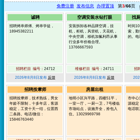
免费注册
发布信息
办理置顶
第
3
/
66
页
诚聘
空调安装水钻打眼
找
招聘烤串师傅、烤串学徒，
安装拆卸各种品牌空调，挂
时间10
18945382211
机，柜机，风管机，天花机，
索，勤
中央空调，移机加氟利昂从事
的。电话
行业多年价格合理。
13766667593
招聘栏目 编号：
24712
维修栏目 编号：
24711
招
2026年8月8日发布
反馈
2026年8月8日发布
反馈
20
招聘按摩师
房屋出租
招聘按摩师，技术熟练，男女
地明小区兴平路，四楼51平，
市中心
年龄不限制，十多年店，客源
一室一厅，一厨一卫，7号楼临
源稳定
稳定，工资十天一结，位置西
市场站点，设施齐全，拎包入
电话联系
二条路。电话/微信：
住。13029969798
15846763440