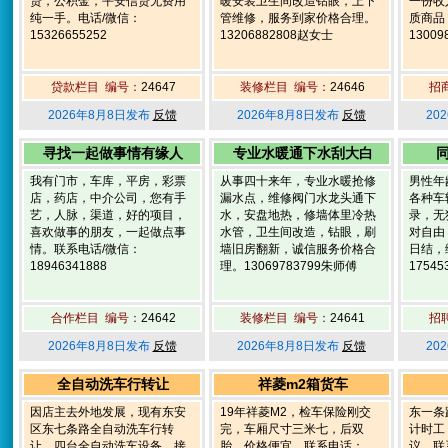
贷，公积金，平安信贷无费用
暖安装卫生间改造钻眼，上下
一份收
纯一手。电话/微信：
管维修，服务到家价格合理。
质商品
15326655252
13206882808赵女士
13009
贷款栏目 编号：
24647
装修栏目 编号：
24646
招
2026年8月8日发布
反馈
2026年8月8日发布
反馈
20
寻找一起做事情有缘人
专业水暖通下水刮大白
我有门市，车库，平房，彩票
从事四十来年，专业水暖抢修
男性年
店，药店，中介公司，您有手
漏水点，维修阀门水龙头通下
各种车
艺，人脉，渠道，好的项目，
水，安盘地热，修墙体里冷热
录，无
喜欢做事的朋友，一起做点事
水管，卫生间改造，钻眼，刷
对自由
情。联系电话/微信：
墙旧房翻新，诚信服务价格合
日结，
18946341888
理。13069783799朱师傅
17545
合作栏目 编号：
24642
装修栏目 编号：
24641
招
2026年8月8日发布
反馈
2026年8月8日发布
反馈
20
全自动洗车行转让
祥菱m2箱货车
因店主去外地发展，现有东安
19年祥菱M2，检车保险刚交
东一条
区东七条路全自动洗车行转
完，车厢尺寸三米七，后双
计时工
让，四台全自动洗车设备，接
胎，价格便宜。联系电话：
议。联