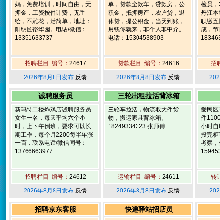
妈，免费培训，时间自由，无
单，贷款全款车，贷款房，公
检员，
押金，工资按件计费，无手
积金，抵押房产，农户贷，退
丹江本
绘，不雕花，活简单，地址：
休贷，提公积金，当天到账，
职缴五
阳明区裕华园。电话/微信：
用钱你就来，非个人非中介。
成，节
13351633737
电话：15304538903
18346
招聘栏目 编号：
24617
贷款栏目 编号：
24616
招
2026年8月8日发布
反馈
2026年8月8日发布
反馈
20
诚聘服务员
三轮出租拉活背冰箱
新玛特二楼炸鸡店诚聘服务员
三轮车拉活，物流取大件货
爱民区
女生一名，每天平均六个小
物，搬运家具背冰箱。
件110
时，上下午倒班，要求可以长
18249334323 张师傅
小时自
期工作，每个月2200每半年涨
投完柜
一百，联系电话/微信同号：
考察，
13766663977
15945
招聘栏目 编号：
24612
运输栏目 编号：
24611
转
2026年8月8日发布
反馈
2026年8月8日发布
反馈
20
招聘京东客服
快递驿站招店员