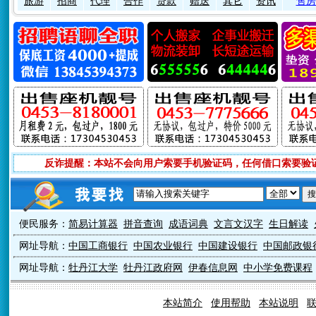
旅游
招商
代理
合作
贷款
赠送
其它
资讯
售房
反诈提醒：本站不会向用户索要手机验证码，任何借口索要验
便民服务：
简易计算器
拼音查询
成语词典
文言文汉字
生日解读
网址导航：
中国工商银行
中国农业银行
中国建设银行
中国邮政银
网址导航：
牡丹江大学
牡丹江政府网
伊春信息网
中小学免费课程
本站简介
使用帮助
本站说明