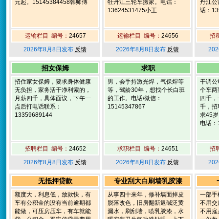
元起。15145384458韩师傅
牡丹江三轮车搬家。电话：
丹江公
13624531475小王
话：139
运输栏目 编号：
24657
运输栏目 编号：
24656
招
2026年8月8日发布
反馈
2026年8月8日发布
反馈
20
招女保姆
求职
招住家女保姆，要求身体健康
男，会手持激光焊，气保焊等
干调公
无负担，家务活干净利索的，
等，驾龄30年，想找个长白班
个车两
月薪四千，具体面议，下午一
的工作。电话/微信：
四千，
点后打电话联系：
15145347867
千，招
13359689144
求45
电话：1
招聘栏目 编号：
24652
求职栏目 编号：
24651
招
2026年8月8日发布
反馈
2026年8月8日发布
反馈
20
无抵押贷款
专业刮大白刷墙乳胶漆
额度大，利息低，放款快，有
从事四十来年，修补墙面掉皮
一部手
车有公积金的没有当前逾期都
脱落改色，旧房翻新返碱泛黄
不用交
能做，可压房压车，有车就能
漏水，刷刮墙，喷乳胶漆，水
不用雇