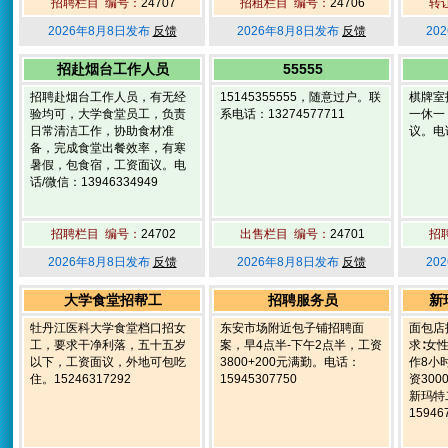
招聘栏目 编号：
24707
招租栏目 编号：
24706
转
2026年8月8日发布
反馈
2026年8月8日发布
反馈
20
招赴烟台工作人员
55555
招聘赴烟台工作人员，有无经
15145355555，随意过户。联
棋牌室
验均可，大学食堂员工，负责
系电话：13274577711
一休一
日常清洁工作，协助食材准
议。电话
备，完成食堂出餐效率，有寒
暑假，包食宿，工资面议。电
话/微信：13946334949
招聘栏目 编号：
24702
出售栏目 编号：
24701
招
2026年8月8日发布
反馈
2026年8月8日发布
反馈
20
大学食堂招帮工
招聘服务员
新
牡丹江医科大学食堂档口招女
东安市场附近包子铺招聘面
面包店
工，要求干净利落，五十五岁
案，早4点半-下午2点半，工资
求∶女性
以下，工资面议，外地可包吃
3800+200元满勤。电话：
作8小
住。15246317292
15945307750
资30
新玛特
15946