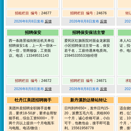
招租栏目 编号：
24677
招聘栏目 编号：
24676
转
2026年8月8日发布
反馈
2026年8月8日发布
反馈
20
招聘保安
招聘保安保洁主管
西一条路景福街附近机关单位
爱民区红旗医院对面金龙家园
本人A
招聘保安1名，上一天一宿休一
小区招聘保洁主管一名，保安
证，找
天一宿，管两顿饭，工资面
若干名，工薪待遇来电质询。
作。电话
议。电话：13349531143
15945335533徐经理
招聘栏目 编号：
24672
招聘栏目 编号：
24671
求
2026年8月8日发布
反馈
2026年8月8日发布
反馈
20
牡丹江美团招聘骑手
新丹溪韵达驿站转让
美团外卖招聘全职骑手送餐
日均到件650+，发件日均15-
适合烧
员，要求18-50岁，要求会用智
20，派费五毛六毛，房租800
档，位
能手机，综合工资6000+，干
一个月，诚心价格可谈，小白
近，1
两个月以上提供一个月电瓶车
可干，包教包会，接手即可盈
个月，
与电瓶。电话/微信：
利。15561958778
费，接