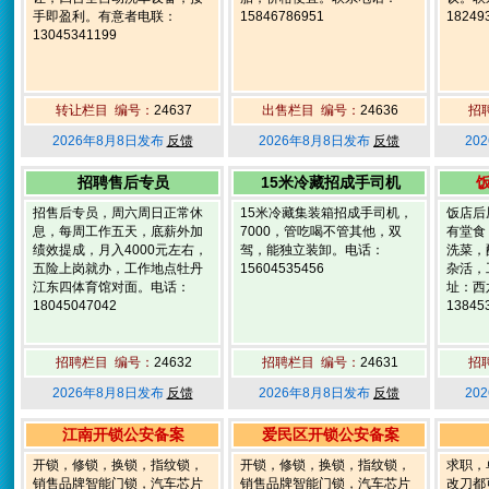
手即盈利。有意者电联：
15846786951
18249
13045341199
转让栏目 编号：
24637
出售栏目 编号：
24636
招
2026年8月8日发布
反馈
2026年8月8日发布
反馈
20
招聘售后专员
15米冷藏招成手司机
招售后专员，周六周日正常休
15米冷藏集装箱招成手司机，
饭店后
息，每周工作五天，底薪外加
7000，管吃喝不管其他，双
有堂食
绩效提成，月入4000元左右，
驾，能独立装卸。电话：
洗菜，
五险上岗就办，工作地点牡丹
15604535456
杂活，
江东四体育馆对面。电话：
址：西
18045047042
13845
招聘栏目 编号：
24632
招聘栏目 编号：
24631
招
2026年8月8日发布
反馈
2026年8月8日发布
反馈
20
江南开锁公安备案
爱民区开锁公安备案
开锁，修锁，换锁，指纹锁，
开锁，修锁，换锁，指纹锁，
求职，
销售品牌智能门锁，汽车芯片
销售品牌智能门锁，汽车芯片
改刀都