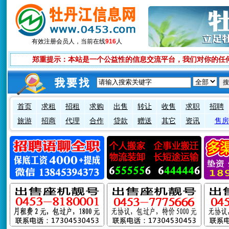
有效注册会员
人，当前在线
916
人
郑重提示：本站是一个公益性的信息交流平台，我们对你的任
首页
求租
招租
求购
出售
转让
收售
求职
招聘
旅游
招商
代理
合作
贷款
赠送
其它
资讯
售房