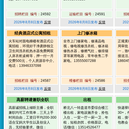
招聘栏目 编号：
24592
运输栏目 编号：
24591
招
2026年8月8日发布
反馈
2026年8月8日发布
反馈
20
经典酒店式公寓招租
上门修冰箱
火车站对面电梯楼有酒店式公
全市上门修家电，修液晶电
正规黄
寓招租，环境好干净肃静独立
视，修电视修洗衣机，修冰箱
局审批
卫生间洗衣机热水器免费网双
修热水器，修燃气灶，修排烟
一，致
人床衣柜桌椅等，押一付一月
罩等家用电器，常年收售二手
接送活
交费500元，个人房源非中介。
家电。13555007288
18604
电话：13946337098
招租栏目 编号：
24587
维修栏目 编号：
24586
招
2026年8月8日发布
反馈
2026年8月8日发布
反馈
20
高薪聘请兼职全职
出租
高薪诚招线上倾听主播，全职
桥北八一转盘道市委综合楼三
快递驿
兼职均可工作简单，三天上手
楼出租，家电设施齐全，拎包
30+
时间自由，工资日平均200-300
入住，一室一厅一厨一卫，年
租，接
适合宝妈大学生以及创业人
租，短租勿扰，价格面议。电
包教会，
员，无经验要求。微信：
话/微信：13514526477