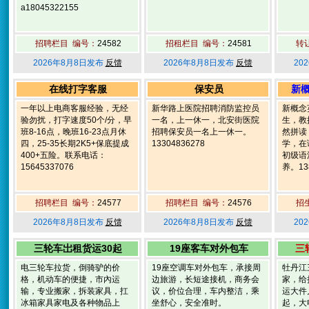
a18045322155
招聘栏目 编号：
24582
招租栏目 编号：
24581
转
2026年8月8日发布
反馈
2026年8月8日发布
反馈
20
在线打字客服
保安员
新
一年以上电商客服经验，无经
新华路上医院招聘消防监控员
新概念
验勿扰，打字速度50个/分，早
一名，上一休一，北安街医院
生，教
班8-16点，晚班16-23点月休
招聘保安员一名上一休一。
然拼读
四，25-35长期2K5+保底提成
13304836278
学，在
400+五险。联系电话：
初级语
15645337076
养。138
招聘栏目 编号：
24577
招聘栏目 编号：
24576
招
2026年8月8日发布
反馈
2026年8月8日发布
反馈
20
三轮车岀租货运30起
19座客车对外包车
三
电三轮车拉货，倒骑驴的价
19座空调车对外包车，承接周
牡丹江
格，机动车的便捷，市內运
边旅游，长短途接机，商务会
家，给
输，专业搬家，拆装家具，扛
议，价位合理，车内整洁，乘
运大件
冰箱家具家电及各种物品上
坐舒心，安全准时。
起，大