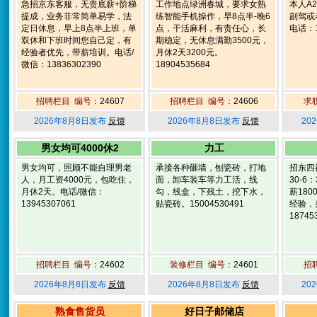
急招京东客服，无责底薪+阶梯
工作地点绿洲春城，要求女熟
本人A
提成，业务非常简单易学，法
练智能手机操作，早8点半-晚6
副驾或
定日休息，早上8点半上班，单
点，干活麻利，有责任心，长
电话：1
双休和下班时间您自己定，有
期稳定，无休息满勤3500元，
经验者优先，带薪培训。电话/
月休2天3200元。
微信：13836302390
18904535684
招聘栏目 编号：
24607
招聘栏目 编号：
24606
求
2026年8月8日发布
反馈
2026年8月8日发布
反馈
20
男女均可4000休2
力工
男女均可，照顾不能自理男老
承接各种砸墙，刨瓷砖，打地
招东四
人，月工资4000元，包吃住，
面，卸车装车等力工活，线
30-
月休2天。电话/微信：
勾，线盒，下残土，挖下水，
薪18
13945307061
贴瓷砖。15004530491
经验，
18745
招聘栏目 编号：
24602
装修栏目 编号：
24601
招
2026年8月8日发布
反馈
2026年8月8日发布
反馈
20
熟食售货员
好日子邮储店