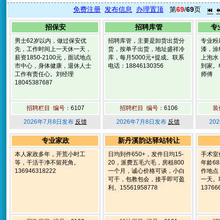
免费注册
发布信息
办理置顶
第
69
/
69
页
招保安
招聘库管
专
男士62岁以内，做过保安优
招聘库管，主要是卸货出货分
专业粉
先，工作时间上一天休一天，
货，按单子出货，地址盛祥冷
漆，涂
薪资1850-2100元，面试地点
库，每月5000元+提成。联系
上泡水
市中心，身体健康，退休人士
电话：18846130356
到家。电
工作有责任心。刘经理
师傅
18045387687
招聘栏目 编号：
6107
招聘栏目 编号：
6106
装
2026年7月8日发布
反馈
2026年7月8日发布
反馈
20
专业家政
新丹溪韵达驿站转让
本人家政多年，开荒小时工
日均到件650+，发件日均15-
手术室
等，干活干净不留死角。
20，派费五毛六毛，房租800
年龄6
136946318222
一个月，诚心价格可谈，小白
作地点
可干，包教包会，接手即可盈
一天。
利。15561958778
13766