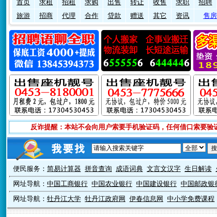
首页
求租
招租
求购
出售
转让
收售
求职
招聘
旅游
招商
代理
合作
贷款
赠送
其它
资讯
售房
反诈提醒：本站不会向用户索要手机验证码，任何借口索要验
便民服务：
简易计算器
拼音查询
成语词典
文言文汉字
生日解读
网址导航：
中国工商银行
中国农业银行
中国建设银行
中国邮政银
网址导航：
牡丹江大学
牡丹江政府网
伊春信息网
中小学免费课程