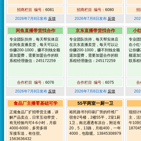
招商栏目 编号：
6081
招商栏目 编号：
6080
招
2026年7月8日发布
反馈
2026年7月8日发布
反馈
20
闲鱼直播带货找合作
京东直播带货找合作
小
专业团队扶持，每天帮实体店
专业团队扶持，每天帮实体店
专业团
在闲鱼直播卖货，每天可以让
在京东直播卖货，每天可以让
在小红
你赚200-1000，赚不到钱全额
你赚200-1000，赚不到钱全额
让你赚2
退加盟费，需要加盟合作的联
退加盟费，需要加盟合作的联
额退加
系程经理微信：245172259
系程经理微信：245172259
联系程经
合作栏目 编号：
6076
合作栏目 编号：
6075
合
2026年7月8日发布
反馈
2026年7月8日发布
反馈
20
食品厂主播零基础可学
55平两室一厨一卫
正规食品厂扩招带货主播，讲
裕民路书刊印刷厂旁的纤维厂
现招计
解产品卖点，日常互动带货，
宿舍2号楼，2楼55平，2室1厨
主，活
有无经验均可4-6小时，月薪
1卫，南北通透有凉台，附近有
午10
4000-6000，多劳多得
20，5，13路，月租400，一年
18704
车接车送，有住宿。
4000，包取暖。13845308979
1563636432