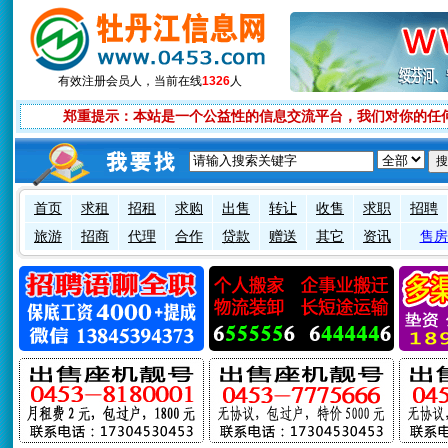
有效注册会员
人，当前在线
1326
人
郑重提示：本站是一个公益性的信息交流平台，我们对你的任
首页
求租
招租
求购
出售
转让
收售
求职
招聘
旅游
招商
代理
合作
贷款
赠送
其它
资讯
售房