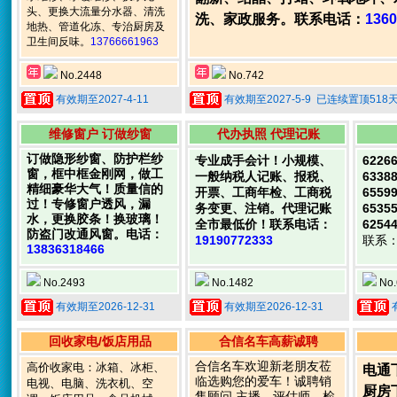
头、更换大流量分水器、清洗
洗、家政服务。联系电话：
1360
地热、管道化冻、专治厨房及
卫生间反味。
13766661963
No.2448
No.742
有效期至2027-4-11
有效期至2027-5-9 已连续置顶518
维修窗户 订做纱窗
代办执照 代理记账
订做隐形纱窗、防护栏纱
专业成手会计！小规模、
6226
窗，框中框金刚网，做工
一般纳税人记账、报税、
6338
精细豪华大气！质量信的
开票、工商年检、工商税
6559
过！专修窗户透风，漏
务变更、注销。代理记账
6535
水，更换胶条！换玻璃！
全市最低价！联系电话：
6254
防盗门改通风窗。电话：
19190772333
联系
13836318466
No.2493
No.1482
No.
有效期至2026-12-31
有效期至2026-12-31
回收家电/饭店用品
合信名车高薪诚聘
合信名车欢迎新老朋友莅
高价收家电：冰箱、冰柜、
电通
临选购您的爱车！诚聘销
电视、电脑、洗衣机、空
厨房
售顾问 主播、评估师、检