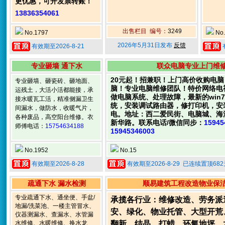
更优惠，可开发票转账！
13836354061
出售栏目 编号：
3249
No.1797
No.
2026年5月31日发布
反馈
有效期至2026-8-21
专业砸墙 通下水
联众电脑专业上门维
20元起！招兼职！上门高价收购电
专业砸墙、砸瓷砖、砸地面、
脑！专业电脑维修团队！特价网络电视
运残土，大活小活都能接，承
做电脑系统、处理故障，最新的win7、w
接水暖瓦工活，精准侧漏卫生
统，安装调试路由器，修打印机，安
间漏水，做防水，收暖气片，
电。地址：西二爱民街、电脑城、海
各种废品，高空阳台维修。衣
新华路。联系电话/微信同步：
1594
师傅电话：
15754634188
15945346003
No.1952
No.15
有效期至2026-8-28
有效期至2026-8-29 已连续置顶68
疏通下水 漏水检测
顺易建筑工程改造物业保
专业疏通下水、通坐便、手盆/
承揽各行业：维修改造、劳务派
地漏/洗菜池、一楼主管冒水、
安、绿化、物业托管、大型开荒
仪器测漏水、查漏水、水管漏
水维修、水暖维修、换水龙
翻新、结晶、打蜡、环氧地坪、