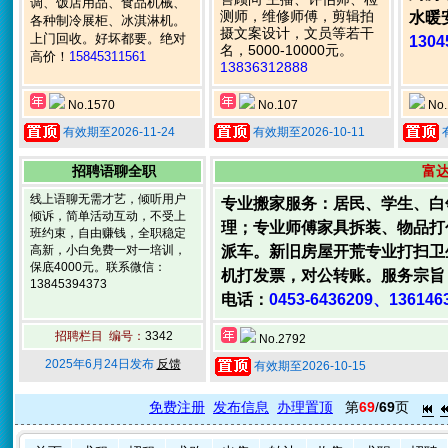
调、饭店用品、食品机械、
测师，维修师傅，剪辑拍
水暖
各种制冷展柜、冰淇淋机。
摄文案设计，文员等若干
上门回收。好坏都要。绝对
1304
名，5000-10000元。
高价！
15845311561
13836312888
No.1570
No.107
No.
有效期至2026-11-24
有效期至2026-10-11
招聘语聊全职
富
线上语聊无需才艺，倾听用户
专业搬家服务：居民、学生、白
倾诉，简单活动互动，不受上
理；专业师傅家具拆装、物品打
班约束，自由赚钱，全职稳定
高新，小白免费一对一培训，
派车。新旧房屋开荒专业打扫卫
保底4000元。联系微信：
机打发票，对公转账。服务宗旨
13845394373
电话：
0453-6436209、136146
招聘栏目 编号：
3342
No.2792
2025年6月24日发布
反馈
有效期至2026-10-15
免费注册
发布信息
办理置顶
第
69
/
69
页