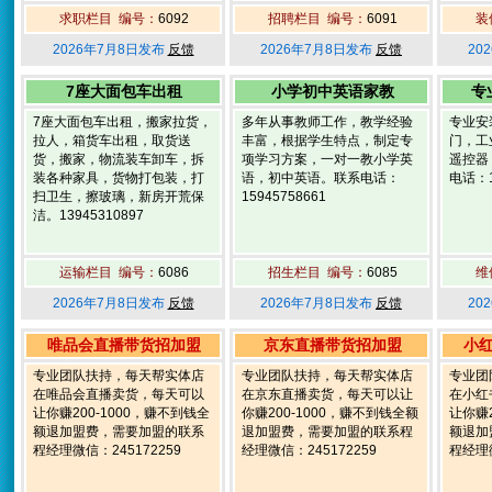
求职栏目 编号：
6092
招聘栏目 编号：
6091
装
2026年7月8日发布
反馈
2026年7月8日发布
反馈
20
7座大面包车出租
小学初中英语家教
专
7座大面包车出租，搬家拉货，
多年从事教师工作，教学经验
专业安
拉人，箱货车出租，取货送
丰富，根据学生特点，制定专
门，工
货，搬家，物流装车卸车，拆
项学习方案，一对一教小学英
遥控器
装各种家具，货物打包装，打
语，初中英语。联系电话：
电话：1
扫卫生，擦玻璃，新房开荒保
15945758661
洁。13945310897
运输栏目 编号：
6086
招生栏目 编号：
6085
维
2026年7月8日发布
反馈
2026年7月8日发布
反馈
20
唯品会直播带货招加盟
京东直播带货招加盟
小
专业团队扶持，每天帮实体店
专业团队扶持，每天帮实体店
专业团
在唯品会直播卖货，每天可以
在京东直播卖货，每天可以让
在小红
让你赚200-1000，赚不到钱全
你赚200-1000，赚不到钱全额
让你赚2
额退加盟费，需要加盟的联系
退加盟费，需要加盟的联系程
额退加
程经理微信：245172259
经理微信：245172259
程经理微