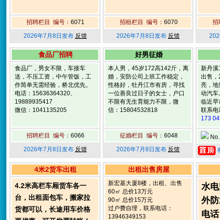
招聘栏目 编号：
6071
招租栏目 编号：
6070
招
2026年7月8日发布
反馈
2026年7月8日发布
反馈
20
食品厂招聘
好男征婚
食品厂，男女不限，车接车
本人男，45岁172高142斤，离
新丹溪
送，不压工资，中午管饭，工
婚，安防公司上班工作稳定，
出售，
作简单无需经验，桥北优先。
性格好，牡丹江市有房，寻找
亮，地
电话：15636364320、
一位善良过日子的女士，户口
动汽车
19889935417
不限有无生育能力不限，微
临近早
微信：1041135205
信：15804532818
联系电
173 04
招聘栏目 编号：
6066
征婚栏目 编号：
6048
No.
2026年7月8日发布
反馈
2026年7月8日发布
反馈
4米2货车出租
出租出售房屋
新宏基大厦8楼，出租、出售
4.2米高栏车厢货车各一
水电
60㎡ 总价13万元
台，出租面包车，搬家拉
外防
90㎡ 总价15万元
过户费自理，联系电话：
货都可以，长途用车价格
电话
13946349153