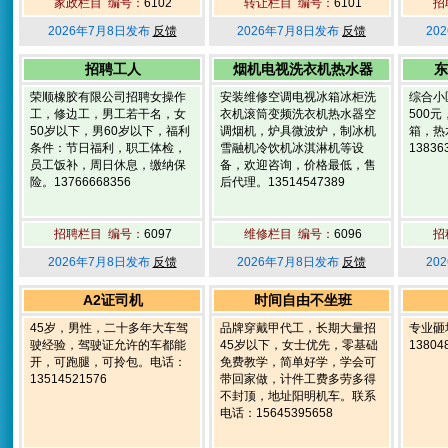
家政栏目 编号：
6102
转让栏目 编号：
6101
招
2026年7月8日发布
反馈
2026年7月8日发布
反馈
20
招聘工人
烟机电视洗衣机热水器
东
荣顺橡胶有限公司招聘女操作
安装维修空调电视冰箱冰柜洗
综合小
工，修边工，男工若干名，女
衣机滚筒变频洗衣机热水器空
500
50岁以下，男60岁以下，福利
调烟机，炉具微波炉，制冰机
箱，热
条件：节日福利，职工体检，
雪融机冷饮机冰淇淋机等设
13836
员工饭补，周日休息，缴纳保
备，欢迎咨询，价格最低，售
险。13766668356
后代理。13514547389
招聘栏目 编号：
6097
维修栏目 编号：
6096
招
2026年7月8日发布
反馈
2026年7月8日发布
反馈
20
A2证司机
时间自由不坐班
45岁，男性，二十多年大车驾
品牌穿戴甲代工，长期大量招
专业砸
驶经验，驾驶证允许的车都能
45岁以下，女士优先，零基础
13804
开，可跑腿，可拎包。电话：
免费教学，简单好学，学会可
13514521576
带回家做，计件工费多劳多得
不封顶，地址阳明机车。联系
电话：15645395658